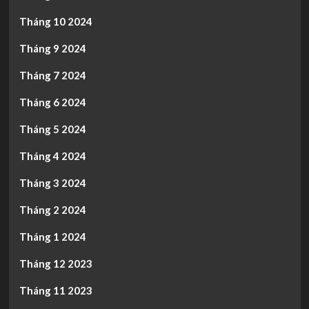
Tháng 10 2024
Tháng 9 2024
Tháng 7 2024
Tháng 6 2024
Tháng 5 2024
Tháng 4 2024
Tháng 3 2024
Tháng 2 2024
Tháng 1 2024
Tháng 12 2023
Tháng 11 2023