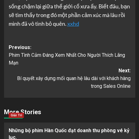
sống chậm lại giữa thế giới cổ xưa ấy. Biết đâu, bạn
sẽ tìm thấy trong đó một phần cảm xúc mà lâu rồi
mình đã vô tình bỏ quên.
xxhd
Post
Previous:
Phim Tình Cảm Đáng Xem Nhất Cho Người Thích Lãng
navigation
Mạn
Next:
Bí quyết xây dựng mối quan hệ lâu dài với khách hàng
trong Sales Online
More Stories
Giải Trí
Những bộ phim Hàn Quốc đạt doanh thu phòng vé kỷ
lục.