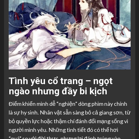
Tình yêu cổ trang – ngọt
ngào nhưng đầy bi kịch
Điểm khiến mình dễ “nghiện” dòng phim này chính
là sự hy sinh. Nhân vật sẵn sàng bỏ cả giang sơn, từ
bỏ quyền lực hoặc thậm chí đánh đổi mạng sống vì
người mình yêu. Những tình tiết đó có thể hơi
“quá” so với đời thực, nhưng lại đánh trúng vào