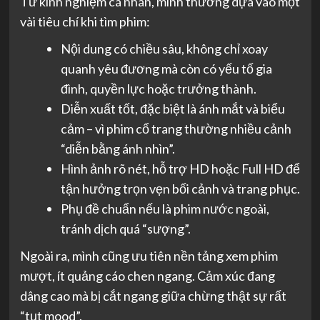
Từ kinh nghiệm cá nhân, mình thường dựa vào một
vài tiêu chí khi tìm phim:
Nội dung có chiều sâu, không chỉ xoay
quanh yêu đương mà còn có yếu tố gia
đình, quyền lực hoặc trưởng thành.
Diễn xuất tốt, đặc biệt là ánh mắt và biểu
cảm – vì phim cổ trang thường nhiều cảnh
“diễn bằng ánh nhìn”.
Hình ảnh rõ nét, hỗ trợ HD hoặc Full HD để
tận hưởng trọn vẹn bối cảnh và trang phục.
Phụ đề chuẩn nếu là phim nước ngoài,
tránh dịch quá “sượng”.
Ngoài ra, mình cũng ưu tiên nền tảng xem phim
mượt, ít quảng cáo chen ngang. Cảm xúc đang
dâng cao mà bị cắt ngang giữa chừng thật sự rất
“tụt mood”.