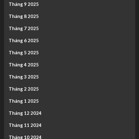
Tháng 9 2025
Tháng 8 2025
Tháng 7 2025
Tháng 6 2025
Tháng 5 2025
Tháng 4 2025
Tháng 3 2025
Tháng 2 2025
Tháng 1 2025
Tháng 12 2024
Tháng 11 2024
Tháng 10 2024