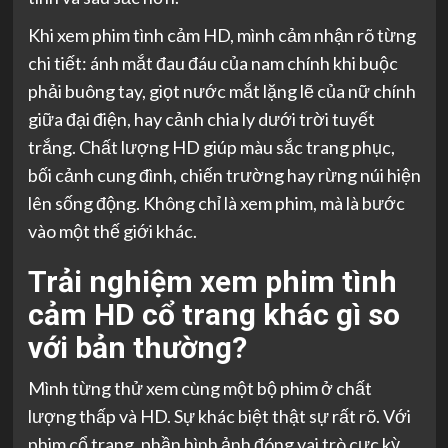
Khi xem phim tình cảm HD, mình cảm nhận rõ từng
chi tiết: ánh mắt đau đáu của nam chính khi buộc
phải buông tay, giọt nước mắt lặng lẽ của nữ chính
giữa đại điện, hay cảnh chia ly dưới trời tuyết
trắng. Chất lượng HD giúp màu sắc trang phục,
bối cảnh cung đình, chiến trường hay rừng núi hiện
lên sống động. Không chỉ là xem phim, mà là bước
vào một thế giới khác.
Trải nghiệm xem phim tình
cảm HD cổ trang khác gì so
với bản thường?
Mình từng thử xem cùng một bộ phim ở chất
lượng thấp và HD. Sự khác biệt thật sự rất rõ. Với
phim cổ trang, phần hình ảnh đóng vai trò cực kỳ