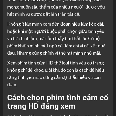
mong muốn sâu thẳm của nhiều người: được yêu
hết mình và được đặt lên trên tất cả.
Không ít lần mình xem đến đoạn hiểu lầm kéo dài,
hoặc khi một người buộc phải chọn giữa tình yêu
và trách nhiệm, mà cảm thấy tim thắt lại. Có bộ
phim khiến mình mất ngủ cả đêm chỉ vì cái kết quá
đau. Nhưng cũng chính vì thế mà mình nhớ mãi.
Xem phim tình cảm HD thể loại tình yêu cổ trang
không chỉ để khóc. Đôi khi, đó còn là cách để hiểu
rằng tình yêu nào cũng cần sự thấu hiểu và can
đảm.
Cách chọn phim tình cảm cổ
trang HD đáng xem