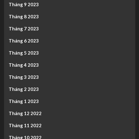
Tháng 9 2023
Tháng 8 2023
Tháng 7 2023
Tháng 6 2023
Tháng 5 2023
Tháng 4 2023
Tháng 3 2023
Tháng 2 2023
Tháng 1 2023
Tháng 12 2022
Tháng 11 2022
Tháng 10 2022