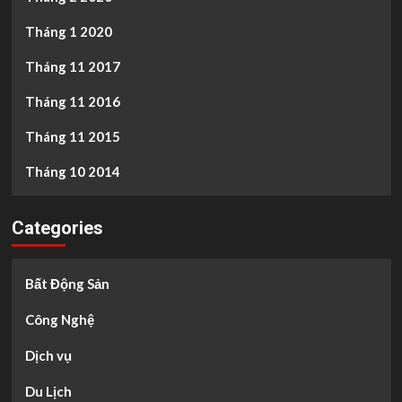
Tháng 1 2020
Tháng 11 2017
Tháng 11 2016
Tháng 11 2015
Tháng 10 2014
Categories
Bất Động Sản
Công Nghệ
Dịch vụ
Du Lịch