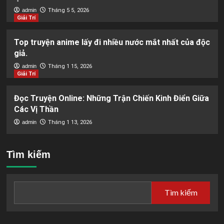
admin
Tháng 5 5, 2026
Giải Trí
Top truyện anime lấy đi nhiều nước mắt nhất của độc
giả.
admin
Tháng 1 15, 2026
Giải Trí
Đọc Truyện Online: Những Trận Chiến Kinh Điển Giữa
Các Vị Thần
admin
Tháng 1 13, 2026
Tìm kiếm
Tìm kiếm