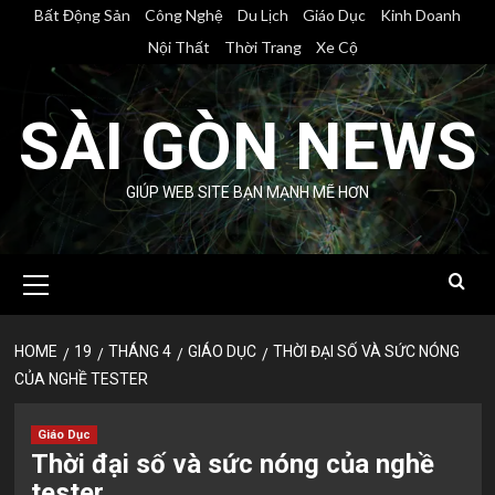
Skip
Bất Động Sản
Công Nghệ
Du Lịch
Giáo Dục
Kinh Doanh
to
Nội Thất
Thời Trang
Xe Cộ
content
SÀI GÒN NEWS
GIÚP WEB SITE BẠN MẠNH MẼ HƠN
Primary
Menu
HOME
19
THÁNG 4
GIÁO DỤC
THỜI ĐẠI SỐ VÀ SỨC NÓNG
CỦA NGHỀ TESTER
Giáo Dục
Thời đại số và sức nóng của nghề
tester