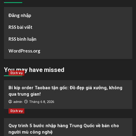
Đăng nhập
RSS bài viết
RSS bình luận
WordPress.org
You may have missed
Dịch vụ
Bí kíp order Taobao tận gốc: Đồ đẹp giá xưởng, không
qua trung gian!
admin
Tháng 6 8, 2026
Dịch vụ
Quy trình 5 bước nhập hàng Trung Quốc về bán cho
người mù công nghệ