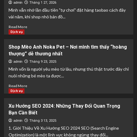
Cũng
đơn
admin
Tháng 1 27, 2026
Mê
vị
Mình vẫn nhớ lần đầu tiên "tự chơi" đặt hàng taobao cách đây
mua
vài năm, khi shop nhỏ bán đồ...
hộ
hàng
Read
Read More
1688:
more
Dịch vụ
Chọn
about
bên
Quy
Shop Mèo Anh Noka Pet – Nơi mình tìm thấy “hoàng
nào
trình
thượng” dễ thương nhất
rẻ
5
và
bước
admin
Tháng 9 23, 2025
nhanh?
tự
Mình vốn là người yêu mèo từ lâu, nhưng thú thật trước đây chỉ
đặt
nuôi những bé mèo ta được...
hàng
Taobao
Read
Read More
về
more
Dịch vụ
Việt
about
Nam
Shop
Xu Hướng SEO 2024: Những Thay Đổi Quan Trọng
đơn
Mèo
Bạn Cần Biết
giản
Anh
nhất
Noka
admin
Tháng 3 13, 2025
Pet
1. Giới Thiệu Về Xu Hướng SEO 2024 SEO (Search Engine
–
Optimization) là một lĩnh vực không ngừng thay đổi...