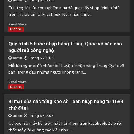
admin
Tháng 6 8, 2026
Tui từng là một con nghiện mua đồ qua mấy shop “xinh xinh”
trên Instagram và Facebook. Ngày nào cũng...
Read
Read More
more
Dịch vụ
about
Bí
Quy trình 5 bước nhập hàng Trung Quốc về bán cho
kíp
người mù công nghệ
order
Taobao
admin
Tháng 6 7, 2026
tận
Mỗi lần nghe ai đó nhắc tới chuyện "nhập hàng Trung Quốc về
gốc:
bán", trong đầu những người không rành...
Đồ
đẹp
Read
Read More
giá
more
Dịch vụ
xưởng,
about
không
Quy
Bí mật của các tổng kho sỉ: Toàn nhập hàng từ 1688
qua
trình
chứ đâu!
trung
5
gian!
bước
admin
Tháng 6 5, 2026
nhập
Có bao giờ mấy bồ lướt mấy hội nhóm trên Facebook, Zalo rồi
hàng
thấy mấy lời quảng cáo kiểu như:...
Trung