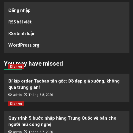
Đăng nhập
RSS bài viết
RSS bình luận
WordPress.org
You may have missed
Dịch vụ
Bí kíp order Taobao tận gốc: Đồ đẹp giá xưởng, không
qua trung gian!
admin
Tháng 6 8, 2026
Dịch vụ
Quy trình 5 bước nhập hàng Trung Quốc về bán cho
người mù công nghệ
admin
Tháng 6 7, 2026