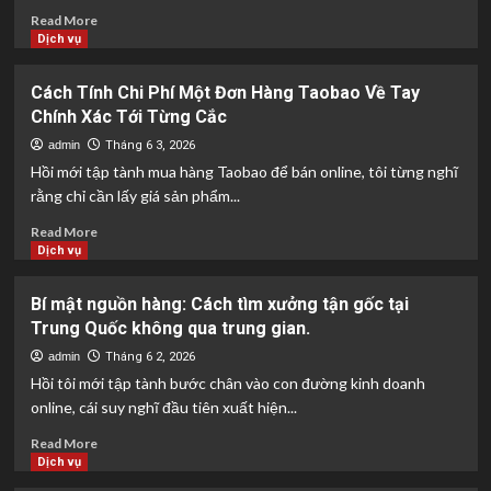
Quốc
Read
Read More
về
more
Dịch vụ
bán
about
cho
Bí
Cách Tính Chi Phí Một Đơn Hàng Taobao Về Tay
người
mật
Chính Xác Tới Từng Cắc
mù
của
công
các
admin
Tháng 6 3, 2026
nghệ
tổng
Hồi mới tập tành mua hàng Taobao để bán online, tôi từng nghĩ
kho
rằng chỉ cần lấy giá sản phẩm...
sỉ:
Toàn
Read
Read More
nhập
more
Dịch vụ
hàng
about
từ
Cách
Bí mật nguồn hàng: Cách tìm xưởng tận gốc tại
1688
Tính
Trung Quốc không qua trung gian.
chứ
Chi
đâu!
Phí
admin
Tháng 6 2, 2026
Một
Hồi tôi mới tập tành bước chân vào con đường kinh doanh
Đơn
online, cái suy nghĩ đầu tiên xuất hiện...
Hàng
Taobao
Read
Read More
Về
more
Dịch vụ
Tay
about