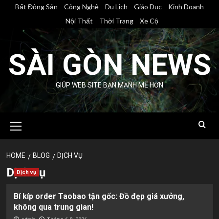
Skip
Bất Động Sản
Công Nghệ
Du Lịch
Giáo Dục
Kinh Doanh
to
Nội Thất
Thời Trang
Xe Cộ
content
SÀI GÒN NEWS
GIÚP WEB SITE BẠN MẠNH MẼ HƠN
Primary
Menu
HOME
BLOG
DỊCH VỤ
Dịch vụ
Dịch vụ
Bí kíp order Taobao tận gốc: Đồ đẹp giá xưởng,
không qua trung gian!