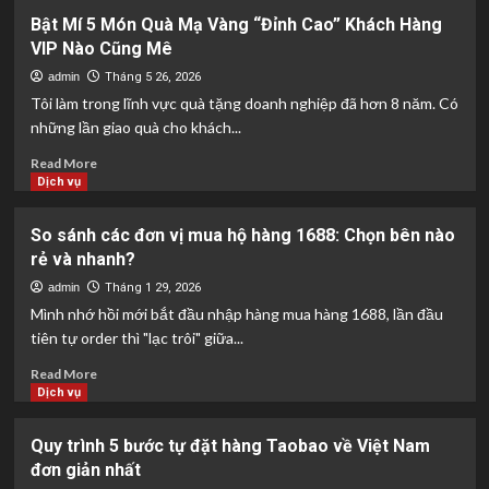
Chính
Bí
Bật Mí 5 Món Quà Mạ Vàng “Đỉnh Cao” Khách Hàng
Xác
mật
VIP Nào Cũng Mê
Tới
nguồn
Từng
hàng:
admin
Tháng 5 26, 2026
Cắc
Cách
Tôi làm trong lĩnh vực quà tặng doanh nghiệp đã hơn 8 năm. Có
tìm
những lần giao quà cho khách...
xưởng
tận
Read
Read More
gốc
more
Dịch vụ
tại
about
Trung
Bật
So sánh các đơn vị mua hộ hàng 1688: Chọn bên nào
Quốc
Mí
rẻ và nhanh?
không
5
qua
Món
admin
Tháng 1 29, 2026
trung
Quà
Mình nhớ hồi mới bắt đầu nhập hàng mua hàng 1688, lần đầu
gian.
Mạ
tiên tự order thì "lạc trôi" giữa...
Vàng
“Đỉnh
Read
Read More
Cao”
more
Dịch vụ
Khách
about
Hàng
So
Quy trình 5 bước tự đặt hàng Taobao về Việt Nam
VIP
sánh
đơn giản nhất
Nào
các