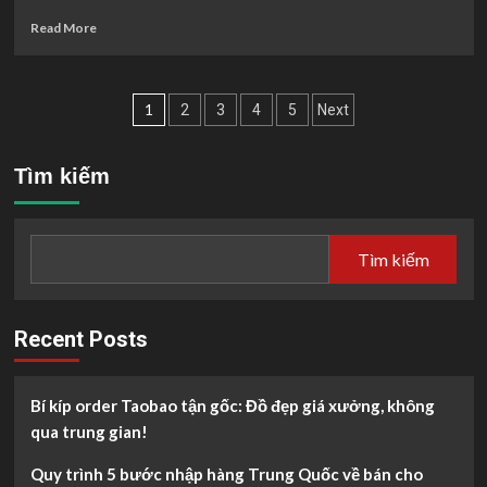
Nơi
mình
Read
Read More
tìm
more
thấy
about
“hoàng
Xu
Phân
thượng”
Hướng
1
2
3
4
5
Next
dễ
SEO
trang
thương
2024:
nhất
Những
bài
Tìm kiếm
Thay
viết
Đổi
Quan
Trọng
Tìm kiếm
Bạn
Cần
Biết
Recent Posts
Bí kíp order Taobao tận gốc: Đồ đẹp giá xưởng, không
qua trung gian!
Quy trình 5 bước nhập hàng Trung Quốc về bán cho