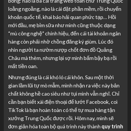
bong: nào là ba cái trang web toàn chữ Trung Quốc
loằng ngoằng, nào là cài đặt phần mềm, rồi chuyển
khoản quốc tế, khai báo hải quan phức tạp… Hồi
mới đầu, mẹ bỉm sữa như mình cũng thuộc dạng
“mù công nghệ” chính hiệu, đến cái tài khoản ngân
hàng còn phải nhờ chồng đăng ký giùm. Lúc đó
nhìn người ta nườm nượp chốt đơn đồ Quảng
Châu mà thèm, nhưng lại sợ mình bấm bậy bạ rồi
mất tiền oan.
Nhưng đúng là cái khó ló cái khôn. Sau một thời
gian lầm lũi tự mò mẫm, mình nhận ra việc này bản
chất không hề cao siêu như tụi mình vẫn nghĩ. Chỉ
cần bạn biết xài điện thoại để lướt Facebook, coi
TikTok là bạn hoàn toàn có thể tự mua hàng tận
xưởng Trung Quốc được rồi. Hôm nay, mình sẽ
đơn giản hóa toàn bộ quá trình này thành
quy trình