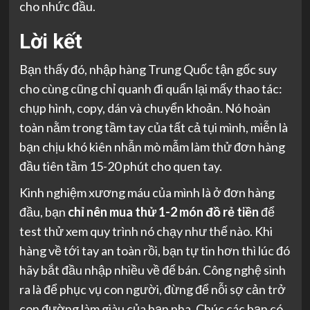
cho nhức đầu.
Lời kết
Bạn thấy đó, nhập hàng Trung Quốc tận gốc suy
cho cùng cũng chỉ quanh đi quẩn lại mấy thao tác:
chụp hình, copy, dán và chuyển khoản. Nó hoàn
toàn nằm trong tầm tay của tất cả tụi mình, miễn là
bạn chịu khó kiên nhẫn mò mẫm làm thử đơn hàng
đầu tiên tầm 15-20 phút cho quen tay.
Kinh nghiệm xương máu của mình là ở đơn hàng
đầu, bạn
chỉ nên mua thử 1-2 món đồ rẻ tiền
để
test thử xem quy trình nó chạy như thế nào. Khi
hàng về tới tay an toàn rồi, bạn tự tin hơn thì lúc đó
hãy bắt đầu nhập nhiều về để bán. Công nghệ sinh
ra là để phục vụ con người, đừng để nỗi sợ cản trở
con đường làm giàu của bạn nha. Chúc các bạn có