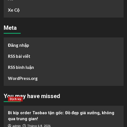
Xe Cộ
Meta
Đăng nhập
RSS bài viết
RSS bình luận
WordPress.org
You may have missed
Dịch vụ
Bí kíp order Taobao tận gốc: Đồ đẹp giá xưởng, không
qua trung gian!
admin
Tháng 6 8, 2026