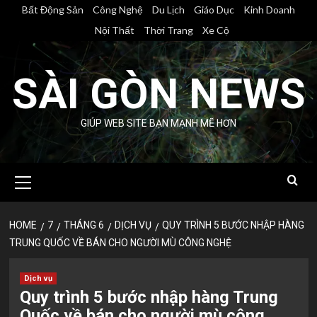
Skip
Bất Động Sản
Công Nghệ
Du Lịch
Giáo Dục
Kinh Doanh
to
Nội Thất
Thời Trang
Xe Cộ
content
SÀI GÒN NEWS
GIÚP WEB SITE BẠN MẠNH MẼ HƠN
Primary
Menu
HOME
7
THÁNG 6
DỊCH VỤ
QUY TRÌNH 5 BƯỚC NHẬP HÀNG
TRUNG QUỐC VỀ BÁN CHO NGƯỜI MÙ CÔNG NGHỆ
Dịch vụ
Quy trình 5 bước nhập hàng Trung
Quốc về bán cho người mù công