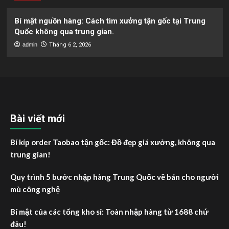
Bí mật nguồn hàng: Cách tìm xưởng tận gốc tại Trung
Quốc không qua trung gian.
admin
Tháng 6 2, 2026
Bài viết mới
Bí kíp order Taobao tận gốc: Đồ đẹp giá xưởng, không qua
trung gian!
Quy trình 5 bước nhập hàng Trung Quốc về bán cho người
mù công nghệ
Bí mật của các tổng kho sỉ: Toàn nhập hàng từ 1688 chứ
đâu!