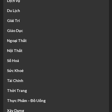
Dịch vụ
Du Lịch
Giải Trí
Giáo Dục
Ngoại Thất
Nội Thất
Số Hoá
Sức Khoẻ
Tài Chính
Thời Trang
Thực Phẩm – Đồ Uống
Xây Dựng