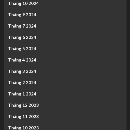
Tháng 10 2024
Tháng 9 2024
Tháng 7 2024
Tháng 6 2024
Tháng 5 2024
Tháng 4 2024
Tháng 3 2024
Tháng 2 2024
Tháng 1 2024
Tháng 12 2023
Tháng 11 2023
Tháng 10 2023