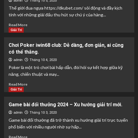
admin
Tháng 10 5, 2020
Thế giới đua ngựa https://dkubet.com/ sôi động và đầy kịch
tính với những giải đấu thu hút sự chú ý của hàng...
Read
Read More
more
Giải Trí
about
Những
Chơi Poker iwin68 club: Dễ dàng, đơn giản, ai cũng
mẹo
có thể thắng.
cá
cược
admin
Tháng 10 4, 2020
đua
Poker là một trò chơi bài hấp dẫn, đòi hỏi sự kết hợp giữa kỹ
ngựa
năng, chiến thuật và may...
Kubet
mà
Read
Read More
dân
more
Giải Trí
chơi
about
không
Chơi
Game bài đổi thưởng 2024 – Xu hướng giải trí mới.
thể
Poker
bỏ
iwin68
admin
Tháng 10 3, 2020
qua
club:
Game bài đổi thưởng đã trở thành xu hướng giải trí trực tuyến
Dễ
phổ biến với nhiều người nhờ sự hấp...
dàng,
đơn
Read
Read More