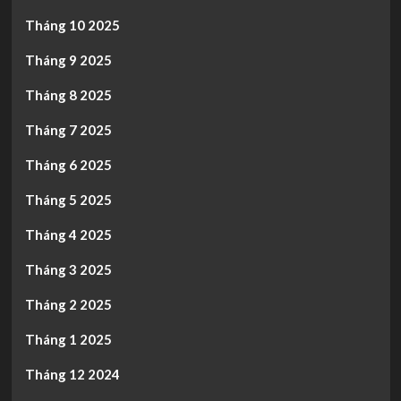
Tháng 10 2025
Tháng 9 2025
Tháng 8 2025
Tháng 7 2025
Tháng 6 2025
Tháng 5 2025
Tháng 4 2025
Tháng 3 2025
Tháng 2 2025
Tháng 1 2025
Tháng 12 2024