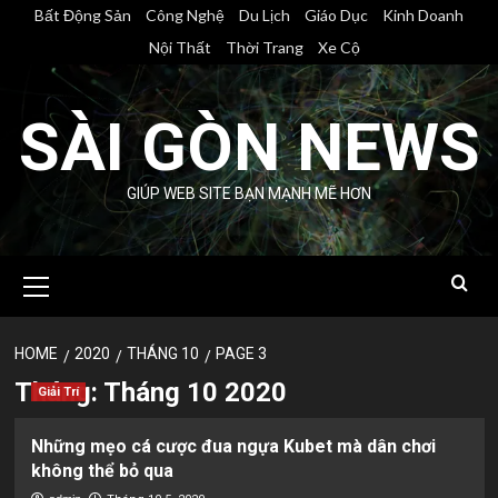
Skip
Bất Động Sản
Công Nghệ
Du Lịch
Giáo Dục
Kinh Doanh
to
Nội Thất
Thời Trang
Xe Cộ
content
SÀI GÒN NEWS
GIÚP WEB SITE BẠN MẠNH MẼ HƠN
Primary
Menu
HOME
2020
THÁNG 10
PAGE 3
Tháng:
Tháng 10 2020
Giải Trí
Những mẹo cá cược đua ngựa Kubet mà dân chơi
không thể bỏ qua