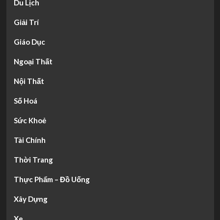
Du Lịch
Giải Trí
Giáo Dục
Ngoại Thất
Nội Thất
Số Hoá
Sức Khoẻ
Tài Chính
Thời Trang
Thực Phẩm – Đồ Uống
Xây Dựng
Xe