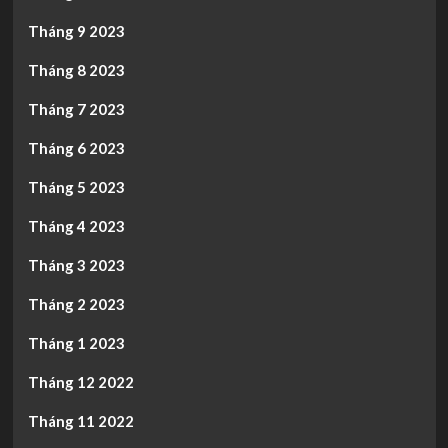
Tháng 9 2023
Tháng 8 2023
Tháng 7 2023
Tháng 6 2023
Tháng 5 2023
Tháng 4 2023
Tháng 3 2023
Tháng 2 2023
Tháng 1 2023
Tháng 12 2022
Tháng 11 2022