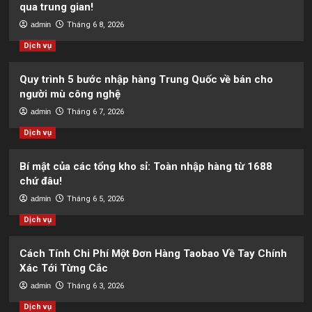
qua trung gian!
admin
Tháng 6 8, 2026
Dịch vụ
Quy trình 5 bước nhập hàng Trung Quốc về bán cho
người mù công nghệ
admin
Tháng 6 7, 2026
Dịch vụ
Bí mật của các tổng kho sỉ: Toàn nhập hàng từ 1688
chứ đâu!
admin
Tháng 6 5, 2026
Dịch vụ
Cách Tính Chi Phí Một Đơn Hàng Taobao Về Tay Chính
Xác Tới Từng Cắc
admin
Tháng 6 3, 2026
Dịch vụ