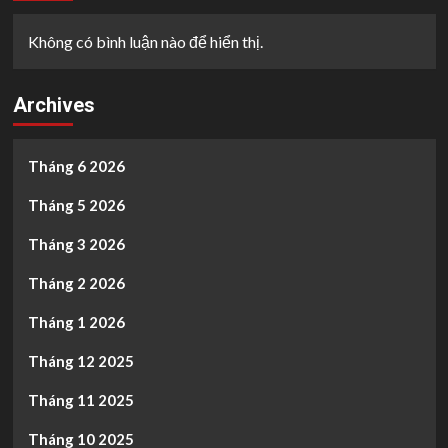
Không có bình luận nào để hiển thị.
Archives
Tháng 6 2026
Tháng 5 2026
Tháng 3 2026
Tháng 2 2026
Tháng 1 2026
Tháng 12 2025
Tháng 11 2025
Tháng 10 2025