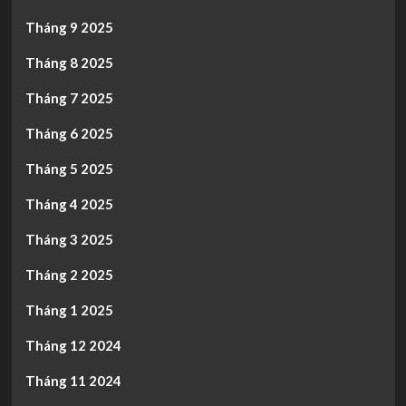
Tháng 9 2025
Tháng 8 2025
Tháng 7 2025
Tháng 6 2025
Tháng 5 2025
Tháng 4 2025
Tháng 3 2025
Tháng 2 2025
Tháng 1 2025
Tháng 12 2024
Tháng 11 2024