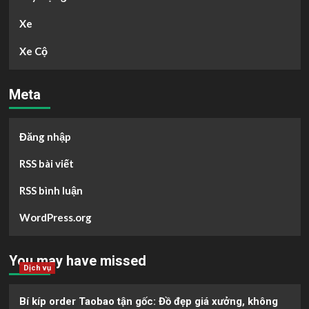
Xe
Xe Cộ
Meta
Đăng nhập
RSS bài viết
RSS bình luận
WordPress.org
You may have missed
Dịch vụ
Bí kíp order Taobao tận gốc: Đồ đẹp giá xưởng, không