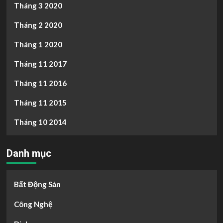
Tháng 3 2020
Tháng 2 2020
Tháng 1 2020
Tháng 11 2017
Tháng 11 2016
Tháng 11 2015
Tháng 10 2014
Danh mục
Bất Động Sản
Công Nghệ