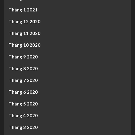
Tháng 1 2021
Tháng 12 2020
Tháng 11 2020
Tháng 10 2020
Tháng 9 2020
Tháng 8 2020
Tháng 7 2020
Tháng 6 2020
Tháng 5 2020
Tháng 4 2020
Tháng 3 2020