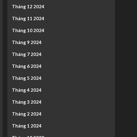
Tháng 12 2024
Tháng 11 2024
Tháng 10 2024
Tháng 9 2024
Tháng 7 2024
Tháng 6 2024
Tháng 5 2024
Tháng 4 2024
Tháng 3 2024
Tháng 2 2024
Tháng 1 2024