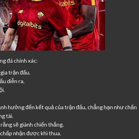
ng đá chính xác:
gia trận đấu.
ấu diễn ra.
ội.
ể ảnh hưởng đến kết quả của trận đấu, chẳng hạn như chấn
g tài.
rằng sẽ giành chiến thắng.
 chấp nhận được khi thua.