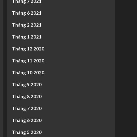
Tháng 7 2021
Tháng 6 2021
Tháng 2 2021
Tháng 1 2021
Tháng 12 2020
Tháng 11 2020
Tháng 10 2020
Tháng 9 2020
Tháng 8 2020
Tháng 7 2020
Tháng 6 2020
Tháng 5 2020