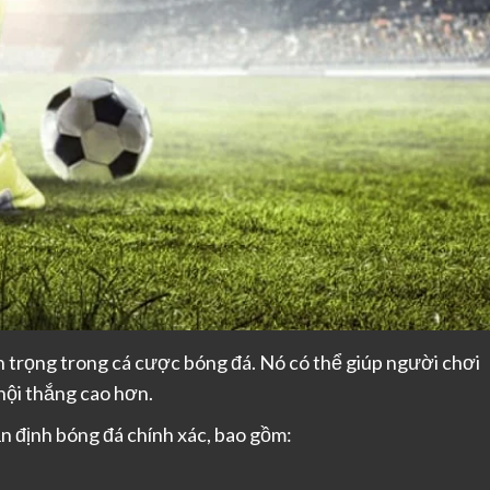
n trọng trong cá cược bóng đá. Nó có thể giúp người chơi
hội thắng cao hơn.
ận định bóng đá chính xác, bao gồm: