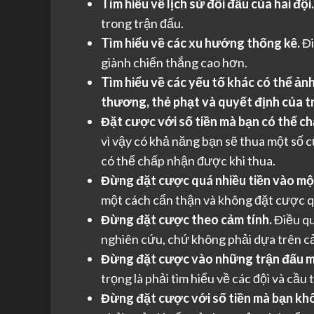
Tìm hiểu về lịch sử đối đầu của hai đội.
trong trận đấu.
Tìm hiểu về các xu hướng thống kê.
Đi
giành chiến thắng cao hơn.
Tìm hiểu về các yếu tố khác có thể ả
thương, thẻ phạt và quyết định của tr
Đặt cược với số tiền mà bạn có thể c
vì vậy có khả năng bạn sẽ thua một số c
có thể chấp nhận được khi thua.
Đừng đặt cược quá nhiều tiền vào một
một cách cẩn thận và không đặt cược qu
Đừng đặt cược theo cảm tính.
Điều qu
nghiên cứu, chứ không phải dựa trên c
Đừng đặt cược vào những trận đấu mà 
trọng là phải tìm hiểu về các đội và cầu
Đừng đặt cược với số tiền mà bạn kh