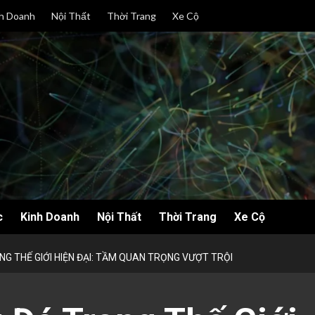
h Doanh
Nội Thất
Thời Trang
Xe Cộ
c
Kinh Doanh
Nội Thất
Thời Trang
Xe Cộ
G THẾ GIỚI HIỆN ĐẠI: TẦM QUAN TRỌNG VƯỢT TRỘI