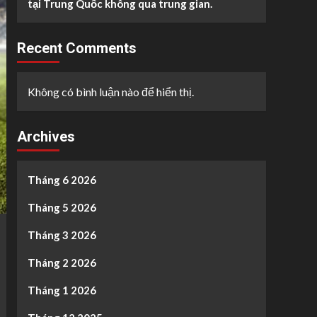
tại Trung Quốc không qua trung gian.
Recent Comments
Không có bình luận nào để hiển thị.
Archives
Tháng 6 2026
Tháng 5 2026
Tháng 3 2026
Tháng 2 2026
Tháng 1 2026