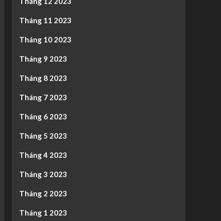
Tháng 12 2023
Tháng 11 2023
Tháng 10 2023
Tháng 9 2023
Tháng 8 2023
Tháng 7 2023
Tháng 6 2023
Tháng 5 2023
Tháng 4 2023
Tháng 3 2023
Tháng 2 2023
Tháng 1 2023