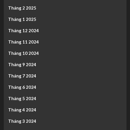
Tháng 2 2025
Tháng 1 2025
Tháng 12 2024
Tháng 11 2024
Tháng 10 2024
Tháng 9 2024
Tháng 7 2024
Tháng 6 2024
Tháng 5 2024
Tháng 4 2024
Tháng 3 2024