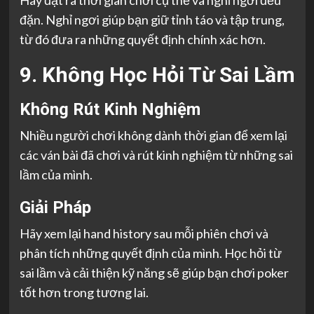
đặn. Nghỉ ngơi giúp bạn giữ tỉnh táo và tập trung,
từ đó đưa ra những quyết định chính xác hơn.
9.
Không Học Hỏi Từ Sai Lầm
Không Rút Kinh Nghiệm
Nhiều người chơi không dành thời gian để xem lại
các ván bài đã chơi và rút kinh nghiệm từ những sai
lầm của mình.
Giải Pháp
Hãy xem lại hand history sau mỗi phiên chơi và
phân tích những quyết định của mình. Học hỏi từ
sai lầm và cải thiện kỹ năng sẽ giúp bạn chơi poker
tốt hơn trong tương lai.