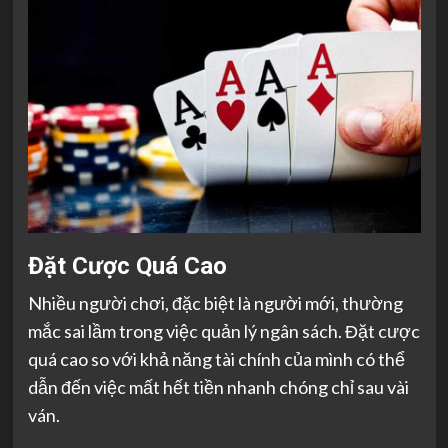
Đặt Cược Quá Cao
Nhiều người chơi, đặc biệt là người mới, thường
mắc sai lầm trong việc quản lý ngân sách. Đặt cược
quá cao so với khả năng tài chính của mình có thể
dẫn đến việc mất hết tiền nhanh chóng chỉ sau vài
ván.