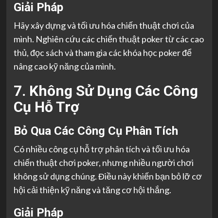
Giải Pháp
Hãy xây dựng và tối ưu hóa chiến thuật chơi của
mình. Nghiên cứu các chiến thuật poker từ các cao
thủ, đọc sách và tham gia các khóa học poker để
nâng cao kỹ năng của mình.
7.
Không Sử Dụng Các Công
Cụ Hỗ Trợ
Bỏ Qua Các Công Cụ Phân Tích
Có nhiều công cụ hỗ trợ phân tích và tối ưu hóa
chiến thuật chơi poker, nhưng nhiều người chơi
không sử dụng chúng. Điều này khiến bạn bỏ lỡ cơ
hội cải thiện kỹ năng và tăng cơ hội thắng.
Giải Pháp