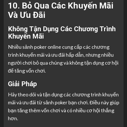
10.
Bỏ Qua Các Khuyến Mãi
Và Ưu Đãi
Không Tận Dụng Các Chương Trình
Khuyến Mãi
Nhiều sảnh poker online cung cấp các chương
trình khuyến mãi và ưu đãi hấp dẫn, nhưng nhiều
người chơi bỏ qua chúng và không tận dụng cơ hội
để tăng vốn chơi.
Giải Pháp
Hãy theo dõi và tận dụng các chương trình khuyến
mãi và ưu đãi từ sảnh poker bạn chơi. Điều này giúp
bạn tăng thêm vốn chơi và có nhiều cơ hội thắng
hơn.