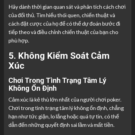
Hãy dành thời gian quan sát và phân tích cách chơi
của đối thủ. Tìm hiểu thói quen, chiến thuật và
cách đặt cược của họ để có thể dự đoán bước đi
tiếp theo và điều chỉnh chiến thuật của bạn cho
phù hợp.
5.
Không Kiểm Soát Cảm
Xúc
Chơi Trong Tình Trạng Tâm Lý
Không Ổn Định
Cảm xúc là kẻ thù lớn nhất của người chơi poker.
Chơi trong tình trạng tâm lý không ổn định, chẳng
hạn như tức giận, lo lắng hoặc quá tự tin, có thể
dẫn đến những quyết định sai lầm và mất tiền.