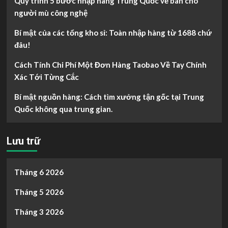
Quy trình 5 bước nhập hàng Trung Quốc về bán cho
người mù công nghệ
Bí mật của các tổng kho sỉ: Toàn nhập hàng từ 1688 chứ
đâu!
Cách Tính Chi Phí Một Đơn Hàng Taobao Về Tay Chính
Xác Tới Từng Cắc
Bí mật nguồn hàng: Cách tìm xưởng tận gốc tại Trung
Quốc không qua trung gian.
Lưu trữ
Tháng 6 2026
Tháng 5 2026
Tháng 3 2026