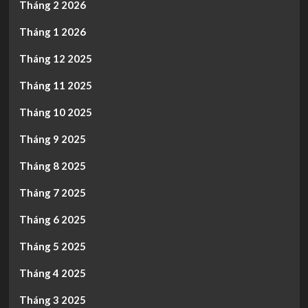
Tháng 2 2026
Tháng 1 2026
Tháng 12 2025
Tháng 11 2025
Tháng 10 2025
Tháng 9 2025
Tháng 8 2025
Tháng 7 2025
Tháng 6 2025
Tháng 5 2025
Tháng 4 2025
Tháng 3 2025