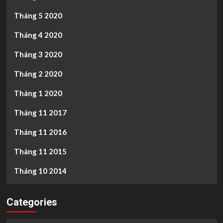
Tháng 5 2020
Tháng 4 2020
Tháng 3 2020
Tháng 2 2020
Tháng 1 2020
Tháng 11 2017
Tháng 11 2016
Tháng 11 2015
Tháng 10 2014
Categories