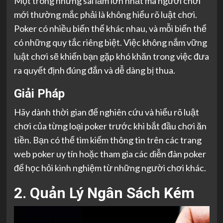
Một trong những sai lầm lớn nhất mà người chơi
mới thường mắc phải là không hiểu rõ luật chơi.
Poker có nhiều biến thể khác nhau, và mỗi biến thể
có những quy tắc riêng biệt. Việc không nắm vững
luật chơi sẽ khiến bạn gặp khó khăn trong việc đưa
ra quyết định đúng đắn và dễ dàng bị thua.
Giải Pháp
Hãy dành thời gian để nghiên cứu và hiểu rõ luật
chơi của từng loại poker trước khi bắt đầu chơi ăn
tiền. Bạn có thể tìm kiếm thông tin trên các trang
web poker uy tín hoặc tham gia các diễn đàn poker
để học hỏi kinh nghiệm từ những người chơi khác.
2.
Quản Lý Ngân Sách Kém