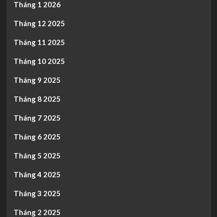
Tháng 1 2026
Tháng 12 2025
Tháng 11 2025
Tháng 10 2025
Tháng 9 2025
Tháng 8 2025
Tháng 7 2025
Tháng 6 2025
Tháng 5 2025
Tháng 4 2025
Tháng 3 2025
Tháng 2 2025