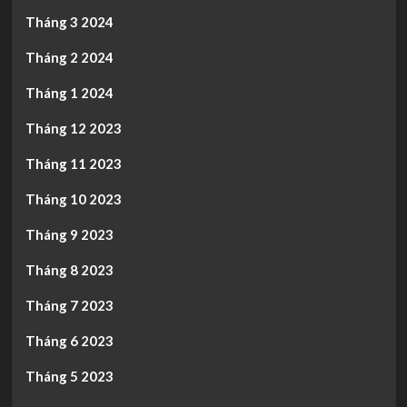
Tháng 3 2024
Tháng 2 2024
Tháng 1 2024
Tháng 12 2023
Tháng 11 2023
Tháng 10 2023
Tháng 9 2023
Tháng 8 2023
Tháng 7 2023
Tháng 6 2023
Tháng 5 2023