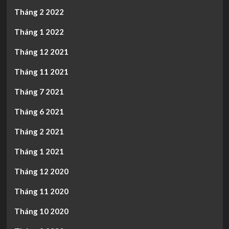
Tháng 2 2022
Tháng 1 2022
Tháng 12 2021
Tháng 11 2021
Tháng 7 2021
Tháng 6 2021
Tháng 2 2021
Tháng 1 2021
Tháng 12 2020
Tháng 11 2020
Tháng 10 2020