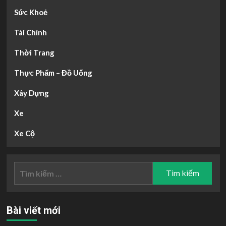
Sức Khoẻ
Tài Chính
Thời Trang
Thực Phẩm – Đồ Uống
Xây Dựng
Xe
Xe Cộ
Tìm
kiếm
cho:
Bài viết mới