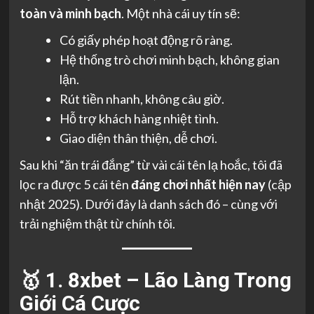
toàn và minh bạch
. Một nhà cái uy tín sẽ:
Có giấy phép hoạt động rõ ràng.
Hệ thống trò chơi minh bạch, không gian
lận.
Rút tiền nhanh, không câu giờ.
Hỗ trợ khách hàng nhiệt tình.
Giao diện thân thiện, dễ chơi.
Sau khi “ăn trái đắng” từ vài cái tên lạ hoắc, tôi đã
lọc ra được 5 cái tên
đáng chơi nhất hiện nay
(cập
nhật 2025). Dưới đây là danh sách đó – cùng với
trải nghiệm thật từ chính tôi.
🥇 1.
8xbet – Lão Làng Trong
Giới Cá Cược