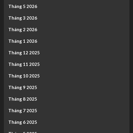
Tháng 5 2026
Tháng 3 2026
Tháng 2 2026
Tháng 1 2026
Tháng 12 2025
Tháng 11 2025
Tháng 10 2025
Tháng 9 2025
Tháng 8 2025
Tháng 7 2025
Tháng 6 2025