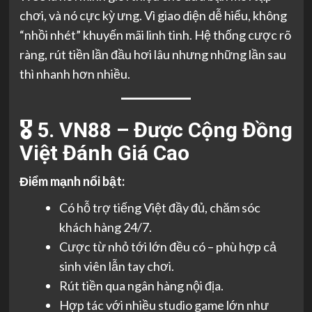
chơi, và nó cực kỳ ưng. Vì giao diện dễ hiểu, không
“nhồi nhét” khuyến mãi linh tinh. Hệ thống cược rõ
ràng, rút tiền lần đầu hơi lâu nhưng những lần sau
thì nhanh hơn nhiều.
🎖️ 5.
VN88 – Được Cộng Đồng
Việt Đánh Giá Cao
Điểm mạnh nổi bật:
Có hỗ trợ tiếng Việt đầy đủ, chăm sóc
khách hàng 24/7.
Cược từ nhỏ tới lớn đều có – phù hợp cả
sinh viên lẫn tay chơi.
Rút tiền qua ngân hàng nội địa.
Hợp tác với nhiều studio game lớn như