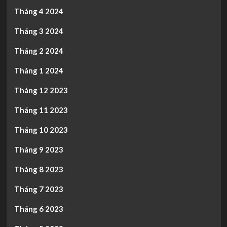
Tháng 4 2024
Tháng 3 2024
Tháng 2 2024
Tháng 1 2024
Tháng 12 2023
Tháng 11 2023
Tháng 10 2023
Tháng 9 2023
Tháng 8 2023
Tháng 7 2023
Tháng 6 2023