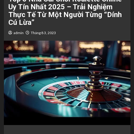
Uy Tín Nhất 2025 – Trải Nghiệm
Thực Tế Từ Một Người Từng “Dính
Cú Lừa”
admin
Tháng 8 3, 2023