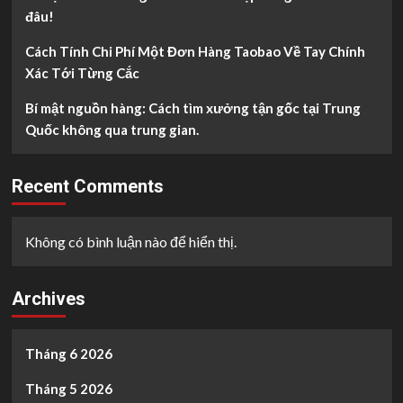
đâu!
Cách Tính Chi Phí Một Đơn Hàng Taobao Về Tay Chính
Xác Tới Từng Cắc
Bí mật nguồn hàng: Cách tìm xưởng tận gốc tại Trung
Quốc không qua trung gian.
Recent Comments
Không có bình luận nào để hiển thị.
Archives
Tháng 6 2026
Tháng 5 2026