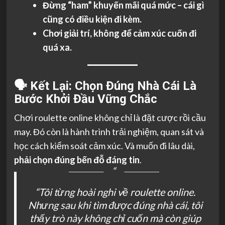
Đừng “ham” khuyến mãi quá mức – cái gì
cũng có điều kiện đi kèm.
Chơi giải trí, không để cảm xúc cuốn đi
quá xa.
🗣️ Kết Lại: Chọn Đúng Nhà Cái Là
Bước Khởi Đầu Vững Chắc
Chơi roulette online không chỉ là đặt cược rồi cầu
may. Đó còn là hành trình trải nghiệm, quan sát và
học cách kiểm soát cảm xúc. Và muốn đi lâu dài,
phải chọn đúng bến đỗ đáng tin
.
“Tôi từng hoài nghi về roulette online.
Nhưng sau khi tìm được đúng nhà cái, tôi
thấy trò này không chỉ cuốn mà còn giúp