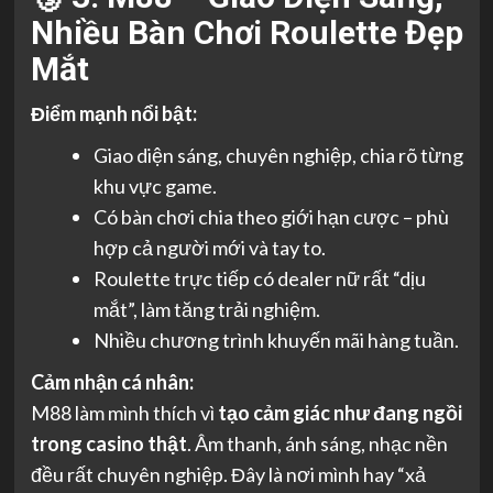
Nhiều Bàn Chơi Roulette Đẹp
Mắt
Điểm mạnh nổi bật:
Giao diện sáng, chuyên nghiệp, chia rõ từng
khu vực game.
Có bàn chơi chia theo giới hạn cược – phù
hợp cả người mới và tay to.
Roulette trực tiếp có dealer nữ rất “dịu
mắt”, làm tăng trải nghiệm.
Nhiều chương trình khuyến mãi hàng tuần.
Cảm nhận cá nhân:
M88 làm mình thích vì
tạo cảm giác như đang ngồi
trong casino thật
. Âm thanh, ánh sáng, nhạc nền
đều rất chuyên nghiệp. Đây là nơi mình hay “xả