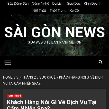
Skip
Bất Động Sản
Công Nghệ
Du Lịch
Giáo Dục
Kinh Doanh
to
Nội Thất
Thời Trang
Xe Cộ
content
SÀI GÒN NEWS
GIÚP WEB SITE BẠN MẠNH MẼ HƠN
Primary
Menu
HOME
5
THÁNG 2
SỨC KHOẺ
KHÁCH HÀNG NÓI GÌ VỀ DỊCH
VỤ TẠI CẨM NHIÊN SPA?
Sức Khoẻ
Khách Hàng Nói Gì Về Dịch Vụ Tại
Cẩm Nhiên Spa?