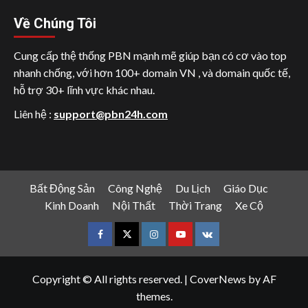
Về Chúng Tôi
Cung cấp thệ thống PBN mạnh mẽ giúp bạn có cơ vào top
nhanh chống, với hơn 100+ domain VN , và domain quốc tế,
hỗ trợ 30+ lĩnh vực khác nhau.
Liên hệ :
support@pbn24h.com
Bất Động Sản
Công Nghệ
Du Lịch
Giáo Dục
Kinh Doanh
Nội Thất
Thời Trang
Xe Cộ
Facebook
Twitter
Instagram
Youtube
VK
Copyright © All rights reserved.
|
CoverNews
by AF
themes.