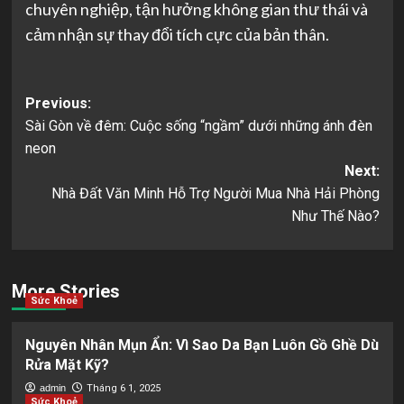
chuyên nghiệp, tận hưởng không gian thư thái và
cảm nhận sự thay đổi tích cực của bản thân.
Post
Previous:
Sài Gòn về đêm: Cuộc sống “ngầm” dưới những ánh đèn
navigation
neon
Next:
Nhà Đất Văn Minh Hỗ Trợ Người Mua Nhà Hải Phòng
Như Thế Nào?
More Stories
Sức Khoẻ
Nguyên Nhân Mụn Ẩn: Vì Sao Da Bạn Luôn Gồ Ghề Dù
Rửa Mặt Kỹ?
admin
Tháng 6 1, 2025
Sức Khoẻ