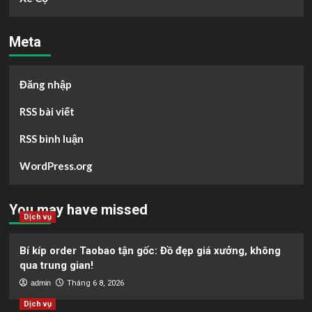
Meta
Đăng nhập
RSS bài viết
RSS bình luận
WordPress.org
You may have missed
Dịch vụ
Bí kíp order Taobao tận gốc: Đồ đẹp giá xưởng, không
qua trung gian!
admin
Tháng 6 8, 2026
Dịch vụ