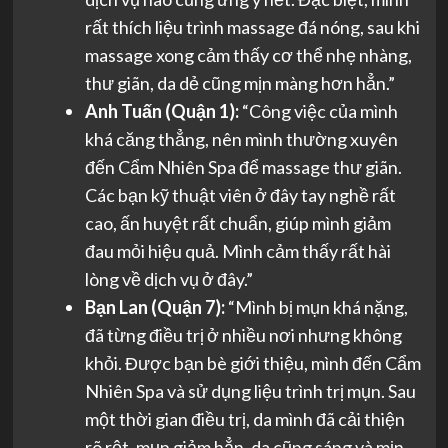
rất thích liệu trình massage đá nóng, sau khi
massage xong cảm thấy cơ thể nhẹ nhàng,
thư giãn, da dẻ cũng mịn màng hơn hẳn.”
Anh Tuấn (Quận 1):
“Công việc của mình
khá căng thẳng, nên mình thường xuyên
đến Cẩm Nhiên Spa để massage thư giãn.
Các bạn kỹ thuật viên ở đây tay nghề rất
cao, ấn huyệt rất chuẩn, giúp mình giảm
đau mỏi hiệu quả. Mình cảm thấy rất hài
lòng về dịch vụ ở đây.”
Bạn Lan (Quận 7):
“Mình bị mụn khá nặng,
đã từng điều trị ở nhiều nơi nhưng không
khỏi. Được bạn bè giới thiệu, mình đến Cẩm
Nhiên Spa và sử dụng liệu trình trị mụn. Sau
một thời gian điều trị, da mình đã cải thiện
rõ rệt, mụn giảm hẳn, da cũng sáng và mịn