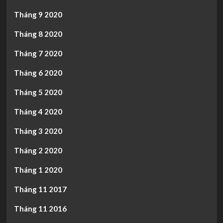
Tháng 9 2020
Tháng 8 2020
Tháng 7 2020
Tháng 6 2020
Tháng 5 2020
Tháng 4 2020
Tháng 3 2020
Tháng 2 2020
Tháng 1 2020
Tháng 11 2017
Tháng 11 2016