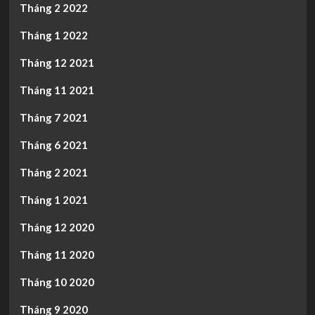
Tháng 2 2022
Tháng 1 2022
Tháng 12 2021
Tháng 11 2021
Tháng 7 2021
Tháng 6 2021
Tháng 2 2021
Tháng 1 2021
Tháng 12 2020
Tháng 11 2020
Tháng 10 2020
Tháng 9 2020