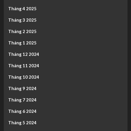
Tháng 4 2025
Tháng 3 2025
Tháng 2 2025
Tháng 1 2025
Tháng 12 2024
Tháng 11 2024
Tháng 10 2024
Tháng 9 2024
Tháng 7 2024
Tháng 6 2024
Tháng 5 2024