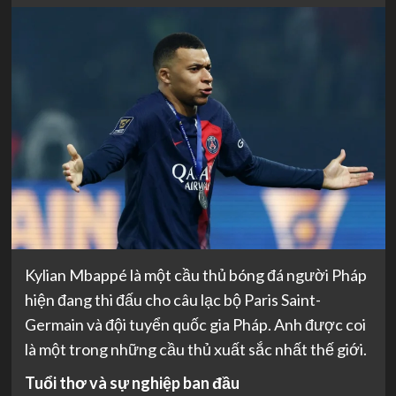
Kylian Mbappé là một cầu thủ bóng đá người Pháp
hiện đang thi đấu cho câu lạc bộ Paris Saint-
Germain và đội tuyển quốc gia Pháp. Anh được coi
là một trong những cầu thủ xuất sắc nhất thế giới.
Tuổi thơ và sự nghiệp ban đầu