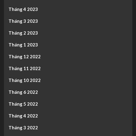
Tháng 4 2023
Tháng 3 2023
Tháng 2 2023
Tháng 1 2023
Tháng 12 2022
Tháng 11 2022
Tháng 10 2022
Tháng 6 2022
Tháng 5 2022
Tháng 4 2022
Tháng 3 2022