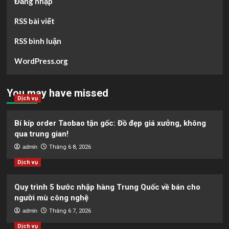
Đăng nhập
RSS bài viết
RSS bình luận
WordPress.org
You may have missed
Dịch vụ
Bí kíp order Taobao tận gốc: Đồ đẹp giá xưởng, không
qua trung gian!
admin
Tháng 6 8, 2026
Dịch vụ
Quy trình 5 bước nhập hàng Trung Quốc về bán cho
người mù công nghệ
admin
Tháng 6 7, 2026
Dịch vụ