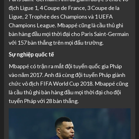
địch Ligue 1, 4 Coupe de France, 3 Coupe de la
Ligue, 2 Trophée des Champions và 1 UEFA
Champions League. Mbappé cũng là cầu thủ ghi
bàn hàng đầu mọi thời đại cho Paris Saint-Germain
với 157 bàn thắng trên mọi đấu trường.
Sự nghiệp quốc tế
Mbappé có trận ra mắt đội tuyển quốc gia Pháp
vào năm 2017. Anh đã cùng đội tuyển Pháp giành
chức vô địch FIFA World Cup 2018. Mbappé cũng
là cầu thủ ghi bàn hàng đầu mọi thời đại cho đội
tuyển Pháp với 28 bàn thắng.