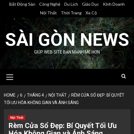
Skip
Bất Động Sản
Công Nghệ
Du Lịch
Giáo Dục
Kinh Doanh
to
Nội Thất
Thời Trang
Xe Cộ
content
SÀI GÒN NEWS
GIÚP WEB SITE BẠN MẠNH MẼ HƠN
Primary
Menu
HOME
6
THÁNG 4
NỘI THẤT
RÈM CỬA SỔ ĐẸP: BÍ QUYẾT
TỐI ƯU HÓA KHÔNG GIAN VÀ ÁNH SÁNG
Nội Thất
Rèm Cửa Sổ Đẹp: Bí Quyết Tối Ưu
Hóa Không Gian và Ánh Sáng