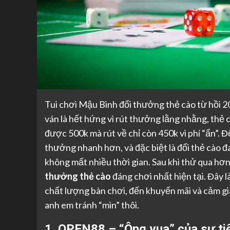
Tui chơi Mậu Binh đổi thưởng thẻ cào từ hồi 202
ván là hết hứng vì rút thưởng lằng nhằng, thẻ c
được 500k mà rút về chỉ còn 450k vì phí “ẩn”.
thưởng nhanh hơn, và đặc biệt là đổi thẻ cào 
không mất nhiều thời gian. Sau khi thử qua hơn
thưởng thẻ cào
đáng chơi nhất hiện tại. Đây là
chất lượng bàn chơi, đến khuyến mãi và cảm giá
anh em tránh “mìn” thôi.
1. OPEN88 – “Ông vua” của sự tiệ