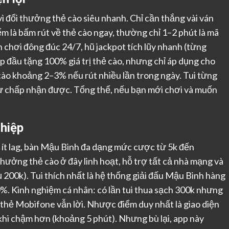
vì đổi thưởng thẻ cào siêu nhanh. Chỉ cần thắng vài ván
iểm là bấm rút về thẻ cào ngay, thường chỉ 1–2 phút là mã
n chơi đông đúc 24/7, hũ jackpot tích lũy nhanh (từng
ạp đầu tặng 100% giá trị thẻ cào, nhưng chỉ áp dụng cho
cào khoảng 2–3% nếu rút nhiều lần trong ngày. Tui từng
 như chấp nhận được. Tổng thể, nếu bạn mới chơi và muốn
ghiệp
er ít lag, bàn Mậu Binh đa dạng mức cược từ 5k đến
hưởng thẻ cào ở đây linh hoạt, hỗ trợ tất cả nhà mạng và
ụ 200k). Tui thích nhất là hệ thống giải đấu Mậu Binh hàng
%. Kinh nghiệm cá nhân: có lần tui thua sạch 300k nhưng
 thẻ Mobifone vẫn lời. Nhược điểm duy nhất là giao diện
 khi chậm hơn (khoảng 5 phút). Nhưng bù lại, app này