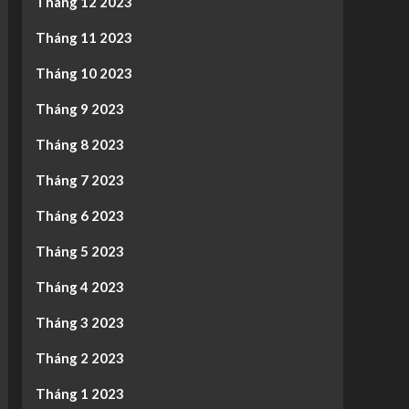
Tháng 12 2023
Tháng 11 2023
Tháng 10 2023
Tháng 9 2023
Tháng 8 2023
Tháng 7 2023
Tháng 6 2023
Tháng 5 2023
Tháng 4 2023
Tháng 3 2023
Tháng 2 2023
Tháng 1 2023