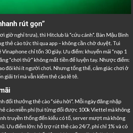
nhanh rút gọn”
i giờ nghỉ trưa), thì Hitclub là “cứu cánh”. Bàn Mậu Binh
ng thẻ cào tức thì qua app – không cần chờ duyệt. Tui
ề Vinaphone chỉ tốn 30 giây. Ưu điểm: khuyến mãi “nạp 1
năng “chơi thử” không mất tiền để luyện tay. Nhược điểm:
o đôi khi ít người chơi. Nhưng tổng thể, cảm giác chơi ở
n giải trí mà vẫn kiếm thẻ cào lẻ tẻ.
 mãi
h đổi thưởng thẻ cào “siêu hời”. Mỗi ngày đăng nhập
thẻ cào miễn phí (tui từng đổi được 100k Viettel mà không
inh truyền thống đến kiểu có tố, server mượt mà không
 hũ. Ưu điểm lớn: hỗ trợ rút thẻ cào 24/7, phí chỉ 1% và có