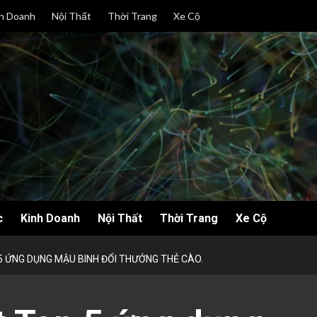
h Doanh
Nội Thất
Thời Trang
Xe Cộ
c
Kinh Doanh
Nội Thất
Thời Trang
Xe Cộ
 5 ỨNG DỤNG MẬU BINH ĐỔI THƯỞNG THẺ CÀO.