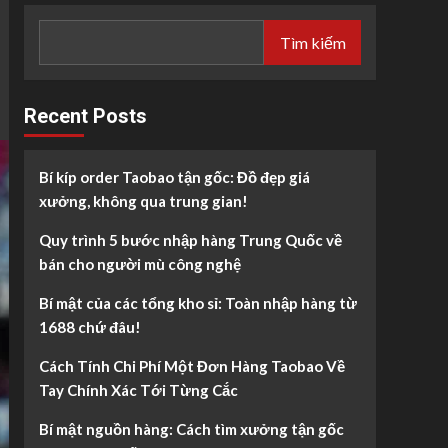
Tìm kiếm
Recent Posts
Bí kíp order Taobao tận gốc: Đồ đẹp giá
xưởng, không qua trung gian!
Quy trình 5 bước nhập hàng Trung Quốc về
bán cho người mù công nghệ
Bí mật của các tổng kho sỉ: Toàn nhập hàng từ
1688 chứ đâu!
Cách Tính Chi Phí Một Đơn Hàng Taobao Về
Tay Chính Xác Tới Từng Cắc
Bí mật nguồn hàng: Cách tìm xưởng tận gốc