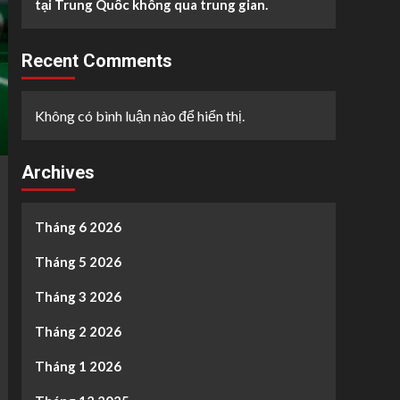
tại Trung Quốc không qua trung gian.
Recent Comments
Không có bình luận nào để hiển thị.
Archives
Tháng 6 2026
Tháng 5 2026
Tháng 3 2026
Tháng 2 2026
Tháng 1 2026