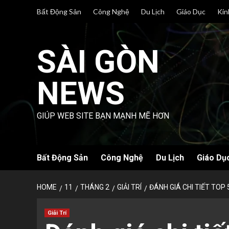
Skip
Bất Động Sản
Công Nghệ
Du Lịch
Giáo Dục
Kin
to
content
SÀI GÒN
NEWS
GIÚP WEB SITE BẠN MẠNH MẼ HƠN
Bất Động Sản
Công Nghệ
Du Lịch
Giáo Dụ
HOME
11
THÁNG 2
GIẢI TRÍ
ĐÁNH GIÁ CHI TIẾT TOP
Giải Trí