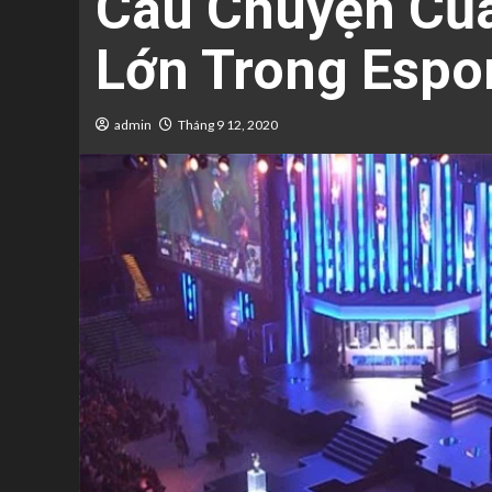
Câu Chuyện Của
Lớn Trong Espo
admin
Tháng 9 12, 2020