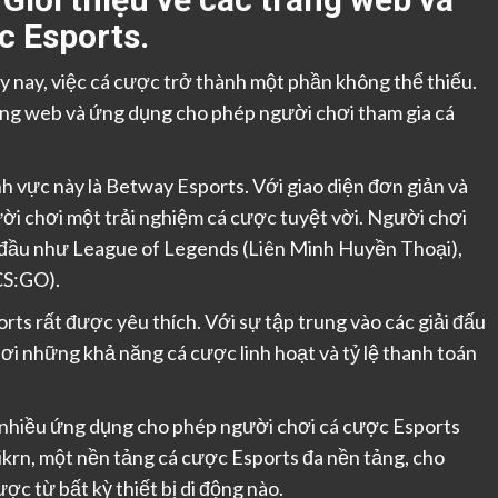
c Esports.
y nay, việc cá cược trở thành một phần không thể thiếu.
ang web và ứng dụng cho phép người chơi tham gia cá
 vực này là Betway Esports. Với giao diện đơn giản và
i chơi một trải nghiệm cá cược tuyệt vời. Người chơi
g đầu như League of Legends (Liên Minh Huyền Thoại),
CS:GO).
rts rất được yêu thích. Với sự tập trung vào các giải đấu
ơi những khả năng cá cược linh hoạt và tỷ lệ thanh toán
t nhiều ứng dụng cho phép người chơi cá cược Esports
ikrn, một nền tảng cá cược Esports đa nền tảng, cho
ợc từ bất kỳ thiết bị di động nào.