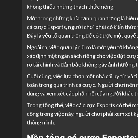
không thiếu những thách thức riêng.
Một trong những khía cạnh quan trọng là hiểu rõ
cá cược Esports, người chơi phải có kiến thức v
Đây là yếu tố quan trọng để có được một quyết
Ngoài ra, việc quản lý rủi ro là một yếu tố khô
xác định một ngân sách riêng cho việc đặt cược
ro tài chính và đảm bảo không gây ảnh hưởng t
Cuối cùng, việc lựa chọn một nhà cái uy tín và 
toàn trong quá trình cá cược. Người chơi nên n
dùng và xem xét các phản hồi của người khác t
Trong tổng thể, việc cá cược Esports có thể mang
công trong việc này, người chơi phải xem xét kỹ
thông minh.
Nền tảng cá cược Esports