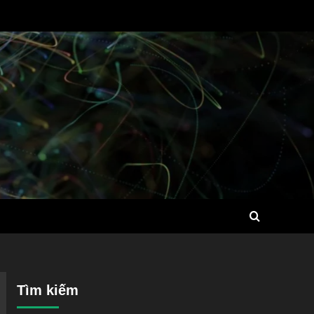
Tìm kiếm