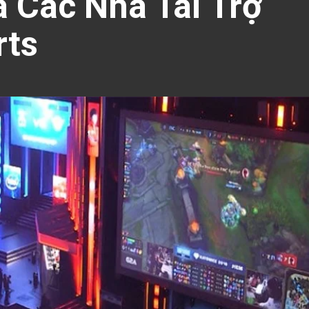
 Các Nhà Tài Trợ
rts