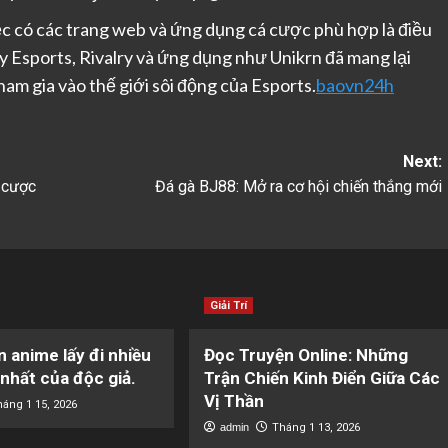
ệc có các trang web và ứng dụng cá cược phù hợp là điều
 Esports, Rivalry và ứng dụng như Unikrn đã mang lại
tham gia vào thế giới sôi động của Esports.
baovn24h
Next:
á cược
Đá gà BJ88: Mở ra cơ hội chiến thắng mới
Giải Trí
n anime lấy đi nhiều
Đọc Truyện Online: Những
nhất của độc giả.
Trận Chiến Kinh Điển Giữa Các
Vị Thần
háng 1 15, 2026
admin
Tháng 1 13, 2026