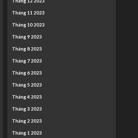
Tháng 12 2023
Tháng 11 2023
Tháng 10 2023
Tháng 9 2023
Tháng 8 2023
Tháng 7 2023
Tháng 6 2023
Tháng 5 2023
Tháng 4 2023
Tháng 3 2023
Tháng 2 2023
Tháng 1 2023