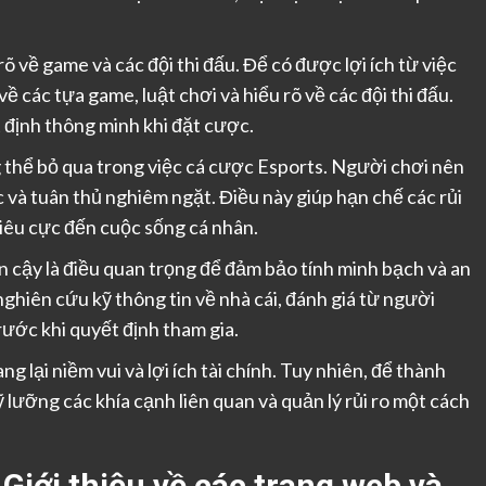
 về game và các đội thi đấu. Để có được lợi ích từ việc
ề các tựa game, luật chơi và hiểu rõ về các đội thi đấu.
 định thông minh khi đặt cược.
ng thể bỏ qua trong việc cá cược Esports. Người chơi nên
 và tuân thủ nghiêm ngặt. Điều này giúp hạn chế các rủi
iêu cực đến cuộc sống cá nhân.
tin cậy là điều quan trọng để đảm bảo tính minh bạch và an
ghiên cứu kỹ thông tin về nhà cái, đánh giá từ người
rước khi quyết định tham gia.
 lại niềm vui và lợi ích tài chính. Tuy nhiên, để thành
 lưỡng các khía cạnh liên quan và quản lý rủi ro một cách
: Giới thiệu về các trang web và