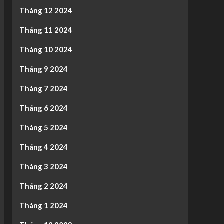
Tháng 12 2024
Tháng 11 2024
Tháng 10 2024
Tháng 9 2024
Tháng 7 2024
Tháng 6 2024
Tháng 5 2024
Tháng 4 2024
Tháng 3 2024
Tháng 2 2024
Tháng 1 2024