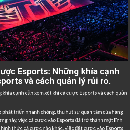
cược Esports: Những khía cạnh
ports và cách quản lý rủi ro.
 khía cạnh cần xem xét khi cá cược Esports và cách quản
 phát triển nhanh chóng, thu hút sự quan tâm của hàng
ởng này, việc cá cược vào Esports đã trở thành một lĩnh
ỳ hình thức cá cược nào khác, việc đặt cược vào Esports