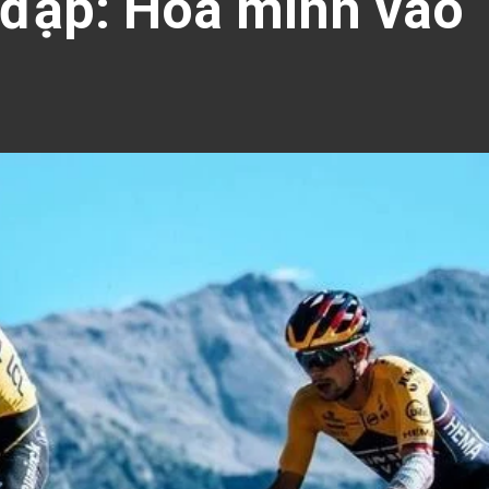
 đạp: Hòa mình vào