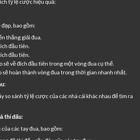
ch tỷ lệ cược hiệu quả:
e đạp, bao gồm:
n thắng giải đua.
ích đầu tiên.
ích đầu tiên.
 sẽ về đích đầu tiên trong một vòng đua cụ thể.
 sẽ hoàn thành vòng đua trong thời gian nhanh nhất.
au:
y so sánh tỷ lệ cược của các nhà cái khác nhau để tìm ra
ả thi đấu:
 của các tay đua, bao gồm: