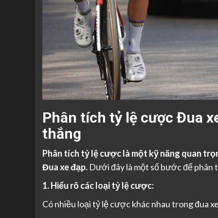
Phân tích tỷ lệ cược Đua x
thắng
Phân tích tỷ lệ cược là một kỹ năng quan tr
Đua xe đạp.
Dưới đây là một số bước để phân tí
1. Hiểu rõ các loại tỷ lệ cược:
Có nhiều loại tỷ lệ cược khác nhau trong đua x