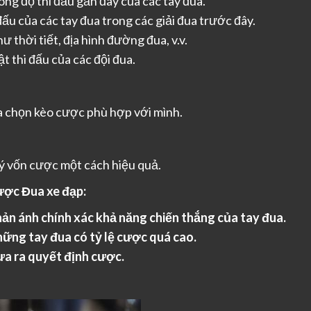
ng độ thi đấu gần đây của các tay đua.
đấu của các tay đua trong các giải đua trước đây.
 thời tiết, địa hình đường đua, v.v.
t thi đấu của các đội đua.
lựa chọn kèo cược phù hợp với mình.
lý vốn cược một cách hiệu quả.
cược Đua xe đạp:
hản ánh chính xác khả năng chiến thắng của tay đua.
hững tay đua có tỷ lệ cược quá cao.
ưa ra quyết định cược.