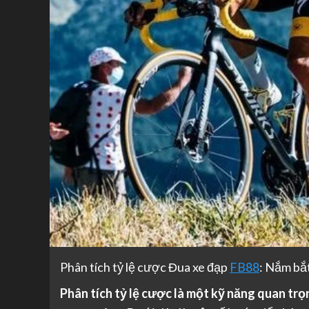
Phân tích tỷ lệ cược Đua xe đạp
FB88
: Nắm bắt
Phân tích tỷ lệ cược là một kỹ năng quan tr