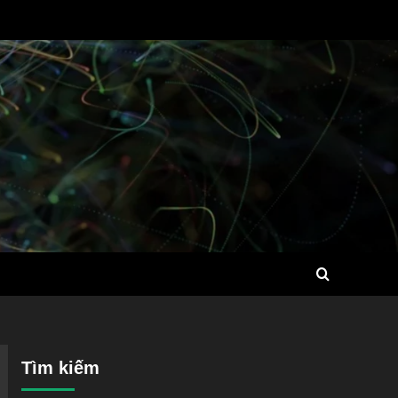
Tìm kiếm