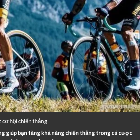
 cơ hội chiến thắng
ọng giúp bạn tăng khả năng chiến thắng trong cá cược