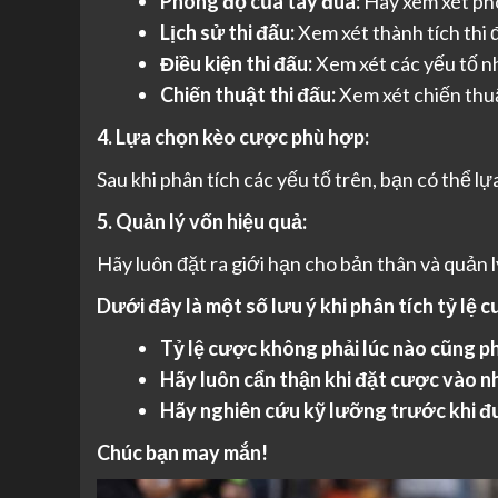
Phong độ của tay đua:
Hãy xem xét pho
Lịch sử thi đấu:
Xem xét thành tích thi 
Điều kiện thi đấu:
Xem xét các yếu tố như
Chiến thuật thi đấu:
Xem xét chiến thuậ
4. Lựa chọn kèo cược phù hợp:
Sau khi phân tích các yếu tố trên, bạn có thể 
5. Quản lý vốn hiệu quả:
Hãy luôn đặt ra giới hạn cho bản thân và quản 
Dưới đây là một số lưu ý khi phân tích tỷ lệ 
Tỷ lệ cược không phải lúc nào cũng p
Hãy luôn cẩn thận khi đặt cược vào n
Hãy nghiên cứu kỹ lưỡng trước khi đ
Chúc bạn may mắn!