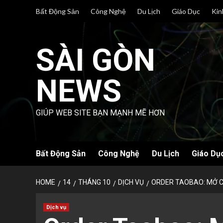
Skip
Bất Động Sản
Công Nghệ
Du Lịch
Giáo Dục
Kin
to
content
SÀI GÒN
NEWS
GIÚP WEB SITE BẠN MẠNH MẼ HƠN
Bất Động Sản
Công Nghệ
Du Lịch
Giáo Dụ
HOME
14
THÁNG 10
DỊCH VỤ
ORDER TAOBAO: MỞ C
Dịch vụ