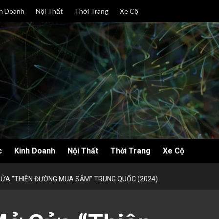
h Doanh
Nội Thất
Thời Trang
Xe Cộ
c
Kinh Doanh
Nội Thất
Thời Trang
Xe Cộ
ỬA “THIÊN ĐƯỜNG MUA SẮM” TRUNG QUỐC (2024)