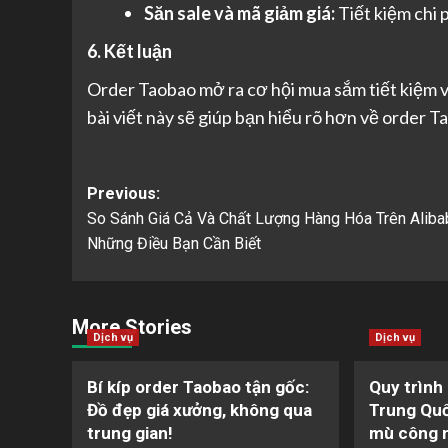
Săn sale và mã giảm giá:
Tiết kiệm chi 
6. Kết luận
Order Taobao mở ra cơ hội mua sắm tiết kiệm 
bài viết này sẽ giúp bạn hiểu rõ hơn về order T
Post
Previous:
So Sánh Giá Cả Và Chất Lượng Hàng Hóa Trên Aliba
navigation
Những Điều Bạn Cần Biết
More Stories
Dịch vụ
Dịch vụ
Bí kíp order Taobao tận gốc:
Quy trình
Đồ đẹp giá xưởng, không qua
Trung Quố
trung gian!
mù công 