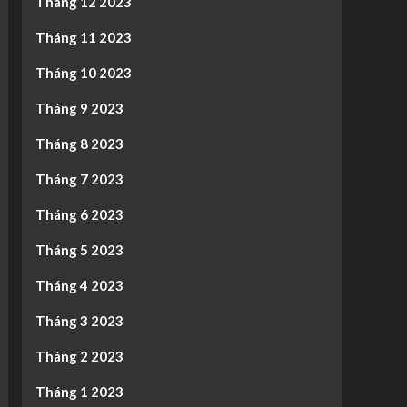
Tháng 12 2023
Tháng 11 2023
Tháng 10 2023
Tháng 9 2023
Tháng 8 2023
Tháng 7 2023
Tháng 6 2023
Tháng 5 2023
Tháng 4 2023
Tháng 3 2023
Tháng 2 2023
Tháng 1 2023