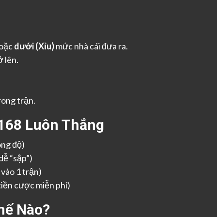
oặc
dưới (Xỉu)
mức nhà cái đưa ra.
 lên.
rong trận.
F168 Luôn Thắng
ong độ)
dễ “sập”)
 vào 1 trận)
tiền cược miễn phí)
Thế Nào?