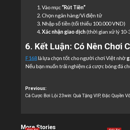
Vào mục
“Rút Tiền”
Chọn ngân hàng/Ví điện tử
Nhập số tiền (tối thiểu 100.000 VND)
Xác nhận giao dịch
(thời gian xử lý 10-
6. Kết Luận: Có Nên Chơi 
F168
là lựa chọn tốt cho người chơi Việt nhờ
g
Nếu bạn muốn trải nghiệm cá cược bóng đá ch
Post
Previous:
Cá Cược Bơi Lội 23win: Quà Tặng VIP, Đặc Quyền V
navigation
More Stories