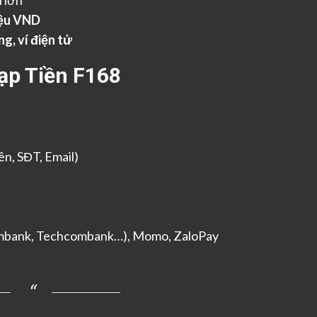
i lớn
iệu VND
g, ví điện tử
ạp Tiền F168
ên, SĐT, Email)
mbank, Techcombank…), Momo, ZaloPay