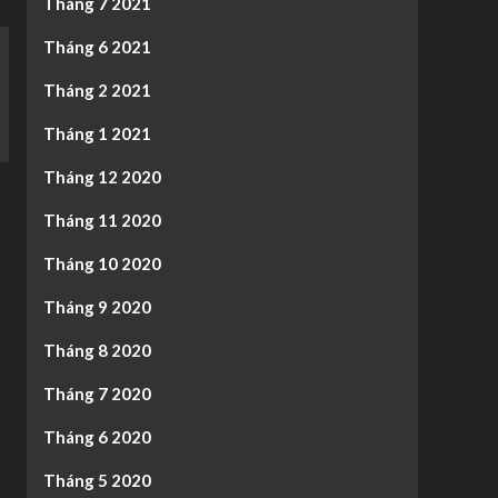
Tháng 7 2021
Tháng 6 2021
Tháng 2 2021
Tháng 1 2021
Tháng 12 2020
Tháng 11 2020
Tháng 10 2020
Tháng 9 2020
Tháng 8 2020
Tháng 7 2020
Tháng 6 2020
Tháng 5 2020