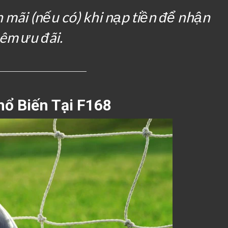
ãi (nếu có) khi nạp tiền để nhận
êm ưu đãi.
hổ Biến Tại F168