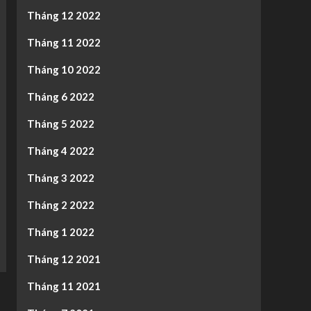
Tháng 12 2022
Tháng 11 2022
Tháng 10 2022
Tháng 6 2022
Tháng 5 2022
Tháng 4 2022
Tháng 3 2022
Tháng 2 2022
Tháng 1 2022
Tháng 12 2021
Tháng 11 2021