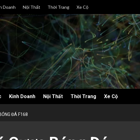
h Doanh
Nội Thất
Thời Trang
Xe Cộ
c
Kinh Doanh
Nội Thất
Thời Trang
Xe Cộ
 BÓNG ĐÁ F168