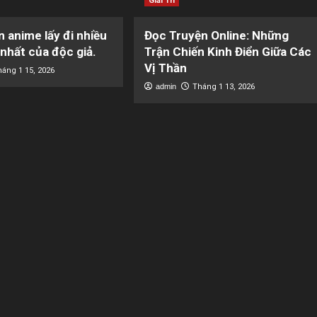
Giải Trí
n anime lấy đi nhiều
Đọc Truyện Online: Những
nhất của độc giả.
Trận Chiến Kinh Điển Giữa Các
Vị Thần
háng 1 15, 2026
admin
Tháng 1 13, 2026