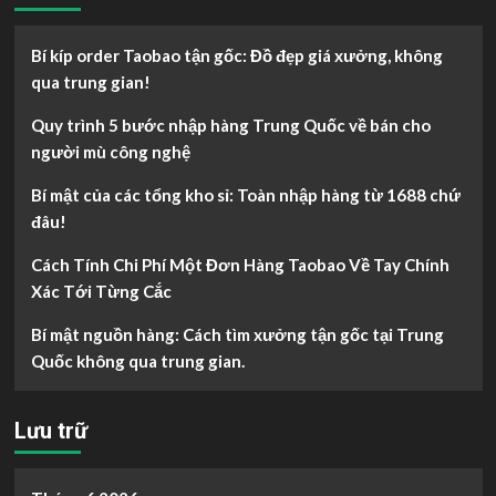
Bí kíp order Taobao tận gốc: Đồ đẹp giá xưởng, không
qua trung gian!
Quy trình 5 bước nhập hàng Trung Quốc về bán cho
người mù công nghệ
Bí mật của các tổng kho sỉ: Toàn nhập hàng từ 1688 chứ
đâu!
Cách Tính Chi Phí Một Đơn Hàng Taobao Về Tay Chính
Xác Tới Từng Cắc
Bí mật nguồn hàng: Cách tìm xưởng tận gốc tại Trung
Quốc không qua trung gian.
Lưu trữ