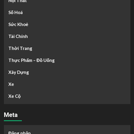
Nội Thất
Số Hoá
Sức Khoẻ
Tài Chính
Thời Trang
Thực Phẩm – Đồ Uống
Xây Dựng
Xe
Xe Cộ
Meta
Đăng nhập