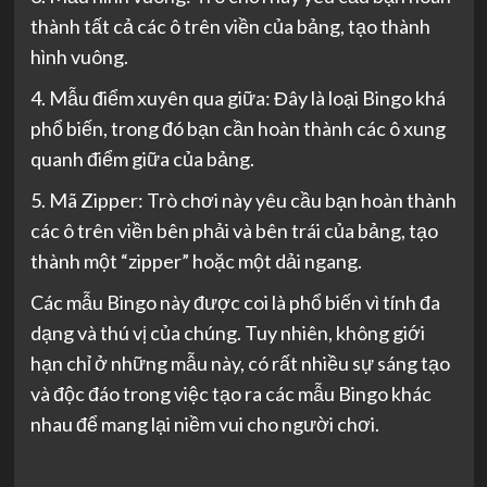
thành tất cả các ô trên viền của bảng, tạo thành
hình vuông.
4. Mẫu điểm xuyên qua giữa: Đây là loại Bingo khá
phổ biến, trong đó bạn cần hoàn thành các ô xung
quanh điểm giữa của bảng.
5. Mã Zipper: Trò chơi này yêu cầu bạn hoàn thành
các ô trên viền bên phải và bên trái của bảng, tạo
thành một “zipper” hoặc một dải ngang.
Các mẫu Bingo này được coi là phổ biến vì tính đa
dạng và thú vị của chúng. Tuy nhiên, không giới
hạn chỉ ở những mẫu này, có rất nhiều sự sáng tạo
và độc đáo trong việc tạo ra các mẫu Bingo khác
nhau để mang lại niềm vui cho người chơi.