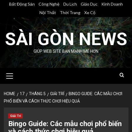
Skip
Bất Động Sản
Công Nghệ
Du Lịch
Giáo Dục
Kinh Doanh
to
Nội Thất
Thời Trang
Xe Cộ
content
SÀI GÒN NEWS
GIÚP WEB SITE BẠN MẠNH MẼ HƠN
Primary
Menu
HOME
17
THÁNG 5
GIẢI TRÍ
BINGO GUIDE: CÁC MẪU CHƠI
PHỔ BIẾN VÀ CÁCH THỨC CHƠI HIỆU QUẢ
Giải Trí
Bingo Guide: Các mẫu chơi phổ biến
và cách thức chơi hiệu quả