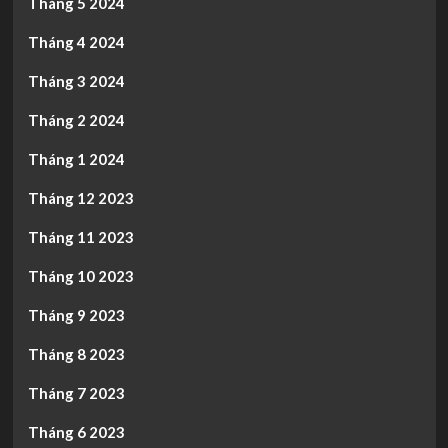
Tháng 5 2024
Tháng 4 2024
Tháng 3 2024
Tháng 2 2024
Tháng 1 2024
Tháng 12 2023
Tháng 11 2023
Tháng 10 2023
Tháng 9 2023
Tháng 8 2023
Tháng 7 2023
Tháng 6 2023