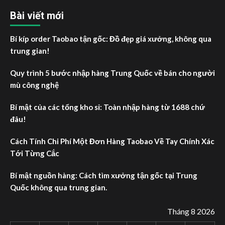
Bài viết mới
Bí kíp order Taobao tận gốc: Đồ đẹp giá xưởng, không qua
trung gian!
Quy trình 5 bước nhập hàng Trung Quốc về bán cho người
mù công nghệ
Bí mật của các tổng kho sỉ: Toàn nhập hàng từ 1688 chứ
đâu!
Cách Tính Chi Phí Một Đơn Hàng Taobao Về Tay Chính Xác
Tới Từng Cắc
Bí mật nguồn hàng: Cách tìm xưởng tận gốc tại Trung
Quốc không qua trung gian.
Tháng 8 2026