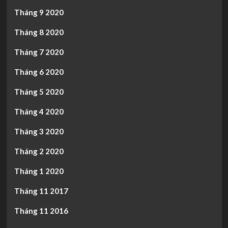
Tháng 9 2020
Tháng 8 2020
Tháng 7 2020
Tháng 6 2020
Tháng 5 2020
Tháng 4 2020
Tháng 3 2020
Tháng 2 2020
Tháng 1 2020
Tháng 11 2017
Tháng 11 2016