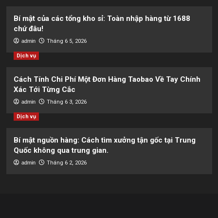
Bí mật của các tổng kho sỉ: Toàn nhập hàng từ 1688
chứ đâu!
admin
Tháng 6 5, 2026
Dịch vụ
Cách Tính Chi Phí Một Đơn Hàng Taobao Về Tay Chính
Xác Tới Từng Cắc
admin
Tháng 6 3, 2026
Dịch vụ
Bí mật nguồn hàng: Cách tìm xưởng tận gốc tại Trung
Quốc không qua trung gian.
admin
Tháng 6 2, 2026