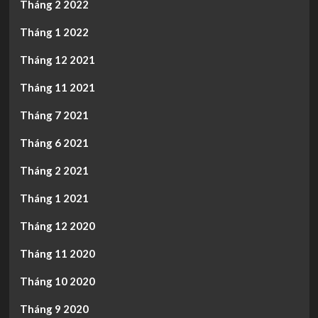
Tháng 2 2022
Tháng 1 2022
Tháng 12 2021
Tháng 11 2021
Tháng 7 2021
Tháng 6 2021
Tháng 2 2021
Tháng 1 2021
Tháng 12 2020
Tháng 11 2020
Tháng 10 2020
Tháng 9 2020