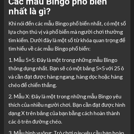
Các mẫu Bingo phổ biến
nhất là gì?
Khi nói đến các mẫu Bingo phổ biến nhất, có một số
lựa chọn thú vị và phổ biến mà người chơi thường
tìm kiếm. Dưới đây là một số từ khóa quan trọng để
tìm hiểu về các mẫu Bingo phổ biến:
1. Mẫu 5×5: Đây là một trong những mẫu Bingo
thông dụng nhất. Bạn sẽ có một bảng 5×5 với 25 ô
và cần đạt được hàng ngang, hàng dọc hoặc hàng
chéo để chiến thắng.
2. Mẫu X: Đây là một trong những mẫu Bingo yêu
thích của nhiều người chơi. Bạn cần đạt được hình
dạng X trên bảng của bạn bằng cách hoàn thành
các ô trên đường chéo.
3. Mẫu hình vuông: Trò chơi này yêu cầu bạn hoàn