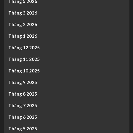
Tháng 5 2026
Tháng 3 2026
Tháng 2 2026
Tháng 1 2026
Tháng 12 2025
Tháng 11 2025
Tháng 10 2025
Tháng 9 2025
Tháng 8 2025
Tháng 7 2025
Tháng 6 2025
Tháng 5 2025