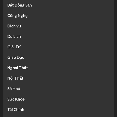
Bất Động Sản
Công Nghệ
Dịch vụ
Du Lịch
Giải Trí
Giáo Dục
Ngoại Thất
Nội Thất
Số Hoá
Sức Khoẻ
Tài Chính