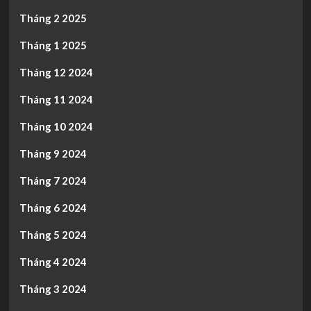
Tháng 2 2025
Tháng 1 2025
Tháng 12 2024
Tháng 11 2024
Tháng 10 2024
Tháng 9 2024
Tháng 7 2024
Tháng 6 2024
Tháng 5 2024
Tháng 4 2024
Tháng 3 2024