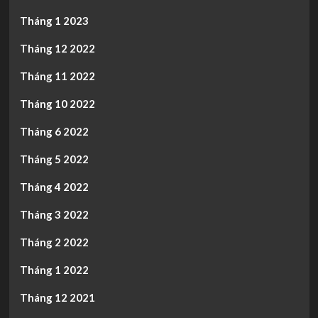
Tháng 1 2023
Tháng 12 2022
Tháng 11 2022
Tháng 10 2022
Tháng 6 2022
Tháng 5 2022
Tháng 4 2022
Tháng 3 2022
Tháng 2 2022
Tháng 1 2022
Tháng 12 2021