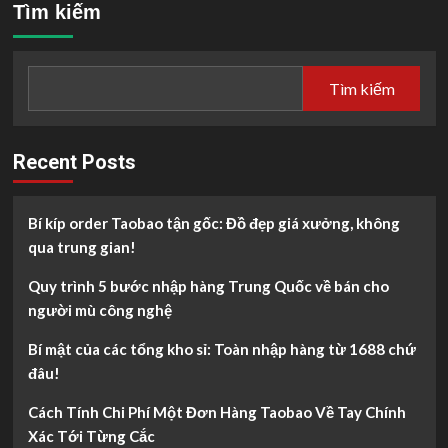
Tìm kiếm
Tìm kiếm
Recent Posts
Bí kíp order Taobao tận gốc: Đồ đẹp giá xưởng, không
qua trung gian!
Quy trình 5 bước nhập hàng Trung Quốc về bán cho
người mù công nghệ
Bí mật của các tổng kho sỉ: Toàn nhập hàng từ 1688 chứ
đâu!
Cách Tính Chi Phí Một Đơn Hàng Taobao Về Tay Chính
Xác Tới Từng Cắc