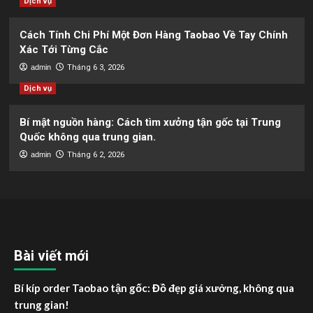
Dịch vụ
Cách Tính Chi Phí Một Đơn Hàng Taobao Về Tay Chính
Xác Tới Từng Cắc
admin
Tháng 6 3, 2026
Dịch vụ
Bí mật nguồn hàng: Cách tìm xưởng tận gốc tại Trung
Quốc không qua trung gian.
admin
Tháng 6 2, 2026
Bài viết mới
Bí kíp order Taobao tận gốc: Đồ đẹp giá xưởng, không qua
trung gian!