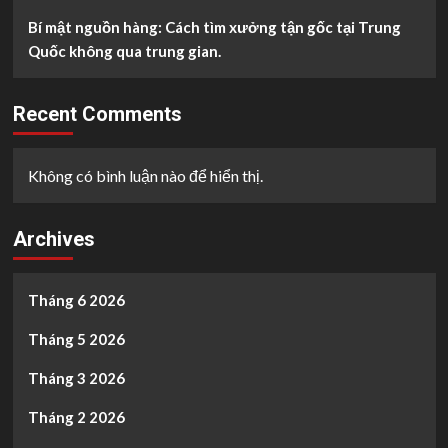
Bí mật nguồn hàng: Cách tìm xưởng tận gốc tại Trung
Quốc không qua trung gian.
Recent Comments
Không có bình luận nào để hiển thị.
Archives
Tháng 6 2026
Tháng 5 2026
Tháng 3 2026
Tháng 2 2026