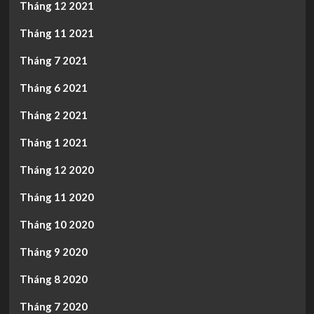
Tháng 12 2021
Tháng 11 2021
Tháng 7 2021
Tháng 6 2021
Tháng 2 2021
Tháng 1 2021
Tháng 12 2020
Tháng 11 2020
Tháng 10 2020
Tháng 9 2020
Tháng 8 2020
Tháng 7 2020