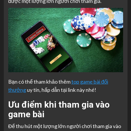
được một lượng lớn người chơi tham gia.
Bạn có thể tham khảo thêm
top game bài đổi
thưởng
uy tín, hấp dẫn tại link này nhé!
Ưu điểm khi tham gia vào
game bài
Để thu hút một lượng lớn người chơi tham gia vào