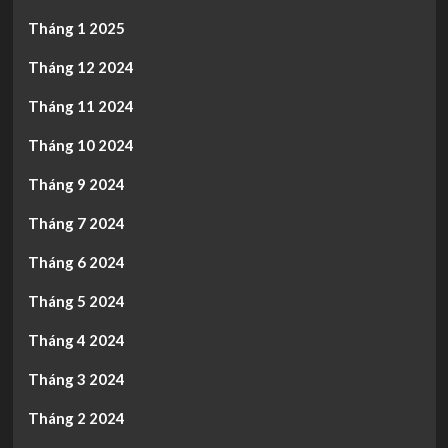
Tháng 1 2025
Tháng 12 2024
Tháng 11 2024
Tháng 10 2024
Tháng 9 2024
Tháng 7 2024
Tháng 6 2024
Tháng 5 2024
Tháng 4 2024
Tháng 3 2024
Tháng 2 2024