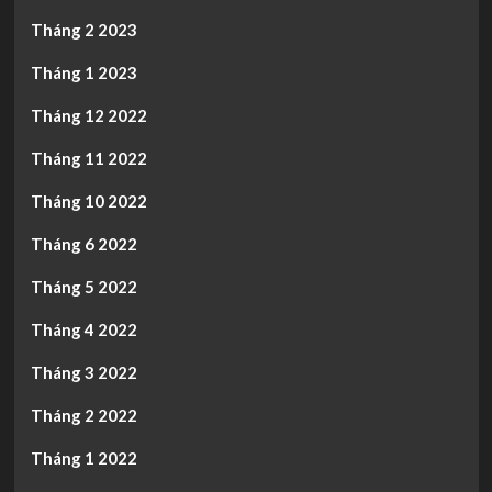
Tháng 2 2023
Tháng 1 2023
Tháng 12 2022
Tháng 11 2022
Tháng 10 2022
Tháng 6 2022
Tháng 5 2022
Tháng 4 2022
Tháng 3 2022
Tháng 2 2022
Tháng 1 2022