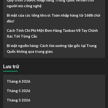
Quy trình 5 bước nhập hàng Trung Quốc về bán cho
người mù công nghệ
Bí mật của các tổng kho sỉ: Toàn nhập hàng từ 1688 chứ
đâu!
Cách Tính Chi Phí Một Đơn Hàng Taobao Về Tay Chính
Xác Tới Từng Cắc
Bí mật nguồn hàng: Cách tìm xưởng tận gốc tại Trung
Quốc không qua trung gian.
Lưu trữ
Tháng 6 2026
Tháng 5 2026
Tháng 3 2026