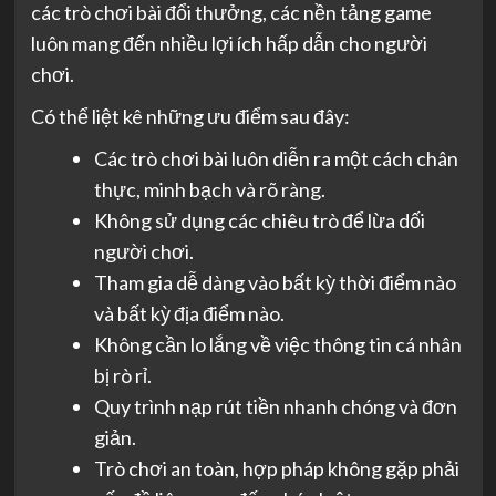
các trò chơi bài đổi thưởng, các nền tảng game
luôn mang đến nhiều lợi ích hấp dẫn cho người
chơi.
Có thể liệt kê những ưu điểm sau đây:
Các trò chơi bài luôn diễn ra một cách chân
thực, minh bạch và rõ ràng.
Không sử dụng các chiêu trò để lừa dối
người chơi.
Tham gia dễ dàng vào bất kỳ thời điểm nào
và bất kỳ địa điểm nào.
Không cần lo lắng về việc thông tin cá nhân
bị rò rỉ.
Quy trình nạp rút tiền nhanh chóng và đơn
giản.
Trò chơi an toàn, hợp pháp không gặp phải