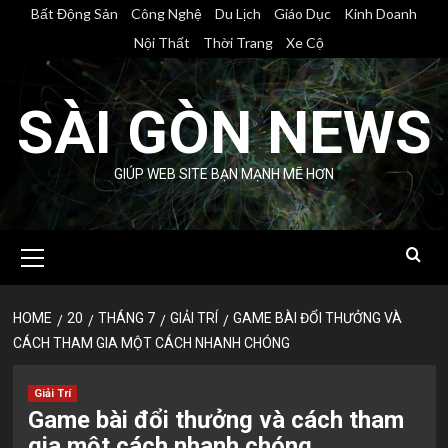
Skip
Bất Động Sản
Công Nghệ
Du Lịch
Giáo Dục
Kinh Doanh
to
Nội Thất
Thời Trang
Xe Cộ
content
SÀI GÒN NEWS
GIÚP WEB SITE BẠN MẠNH MẼ HƠN
Primary
Menu
HOME
20
THÁNG 7
GIẢI TRÍ
GAME BÀI ĐỔI THƯỞNG VÀ
CÁCH THAM GIA MỘT CÁCH NHANH CHÓNG
Giải Trí
Game bài đổi thưởng và cách tham
gia một cách nhanh chóng