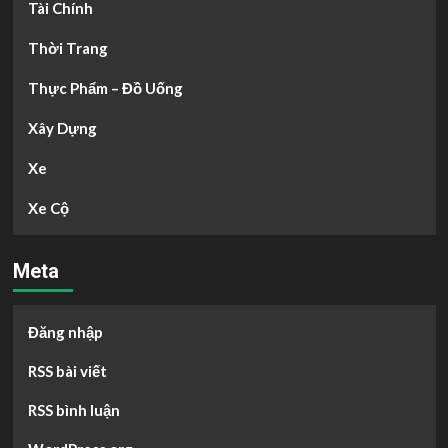
Tài Chính
Thời Trang
Thực Phẩm – Đồ Uống
Xây Dựng
Xe
Xe Cộ
Meta
Đăng nhập
RSS bài viết
RSS bình luận