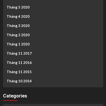
Tháng 5 2020
Tháng 4 2020
Tháng 3 2020
Tháng 2 2020
Tháng 1 2020
Tháng 11 2017
Tháng 11 2016
Tháng 11 2015
Tháng 10 2014
Categories