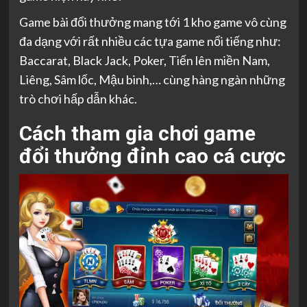
Game bài đổi thưởng mang tới 1 kho game vô cùng
đa dạng với rất nhiều các tựa game nổi tiếng như:
Baccarat, Black Jack, Poker, Tiến lên miền Nam,
Liêng, Sâm lốc, Mậu binh,… cùng hàng ngàn những
trò chơi hấp dẫn khác.
Cách tham gia chơi game
đổi thưởng đỉnh cao cá cược