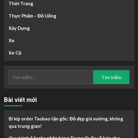
Thời Trang
Thực Phẩm – Đồ Uống
Xây Dựng
Xe
Xe Cộ
Tìm
kiếm
cho:
Bài viết mới
Bí kíp order Taobao tận gốc: Đồ đẹp giá xưởng, không
qua trung gian!