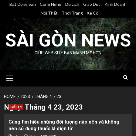
Skip
Bất Động Sản
Công Nghệ
Du Lịch
Giáo Dục
Kinh Doanh
to
Nội Thất
Thời Trang
Xe Cộ
content
SÀI GÒN NEWS
GIÚP WEB SITE BẠN MẠNH MẼ HƠN
Primary
Menu
HOME
2023
THÁNG 4
23
Ngày:
Tháng 4 23, 2023
Giải Trí
Cùng tìm hiểu những đối tượng nào nên và không
nên sử dụng thuốc lá điện tử