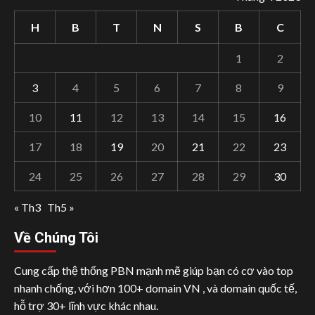
H
B
T
N
S
B
C
1
2
3
4
5
6
7
8
9
10
11
12
13
14
15
16
17
18
19
20
21
22
23
24
25
26
27
28
29
30
« Th3
Th5 »
Về Chúng Tôi
Cung cấp thệ thống PBN mạnh mẽ giúp bạn có cơ vào top
nhanh chống, với hơn 100+ domain VN , và domain quốc tế,
hỗ trợ 30+ lĩnh vực khác nhau.