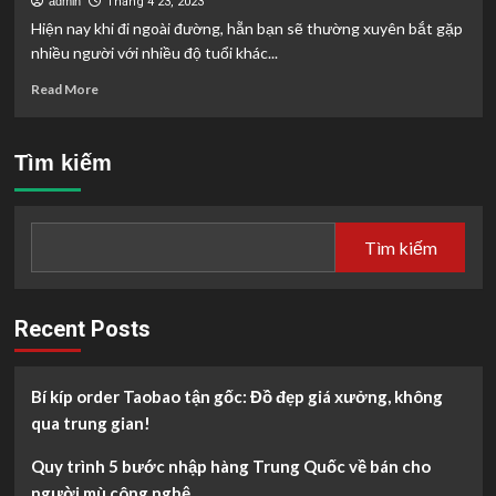
admin
Tháng 4 23, 2023
Hiện nay khi đi ngoài đường, hẵn bạn sẽ thường xuyên bắt gặp
nhiều người với nhiều độ tuổi khác...
Read
Read More
more
about
Cùng
Tìm kiếm
tìm
hiểu
những
đối
Tìm kiếm
tượng
nào
nên
và
Recent Posts
không
nên
sử
Bí kíp order Taobao tận gốc: Đồ đẹp giá xưởng, không
dụng
qua trung gian!
thuốc
lá
Quy trình 5 bước nhập hàng Trung Quốc về bán cho
điện
tử
người mù công nghệ