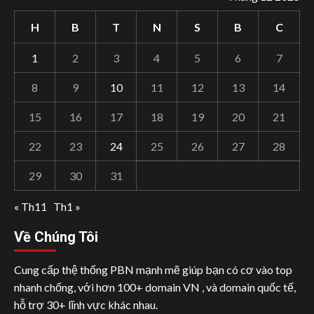
H
B
T
N
S
B
C
1
2
3
4
5
6
7
8
9
10
11
12
13
14
15
16
17
18
19
20
21
22
23
24
25
26
27
28
29
30
31
« Th11
Th1 »
Về Chúng Tôi
Cung cấp thệ thống PBN mạnh mẽ giúp bạn có cơ vào top
nhanh chống, với hơn 100+ domain VN , và domain quốc tế,
hỗ trợ 30+ lĩnh vực khác nhau.