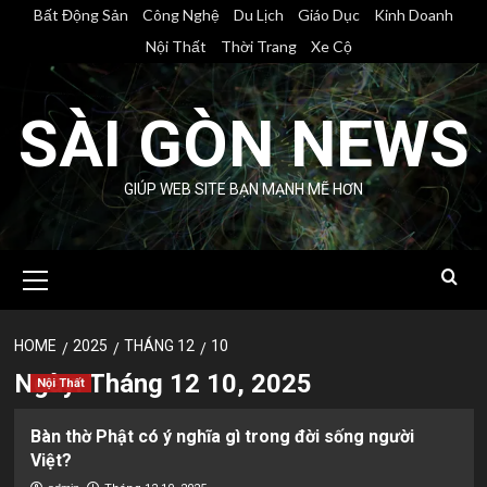
Skip
Bất Động Sản
Công Nghệ
Du Lịch
Giáo Dục
Kinh Doanh
to
Nội Thất
Thời Trang
Xe Cộ
content
SÀI GÒN NEWS
GIÚP WEB SITE BẠN MẠNH MẼ HƠN
Primary
Menu
HOME
2025
THÁNG 12
10
Ngày:
Tháng 12 10, 2025
Nội Thất
Bàn thờ Phật có ý nghĩa gì trong đời sống người
Việt?