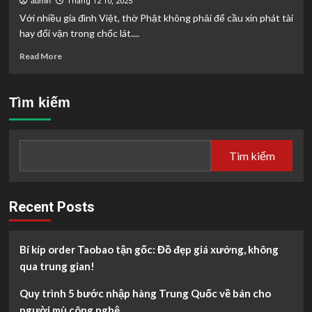
admin
Tháng 12 10, 2025
Với nhiều gia đình Việt, thờ Phật không phải để cầu xin phát tài
hay đổi vận trong chốc lát....
Read
Read More
more
about
Bàn
Tìm kiếm
thờ
Phật
có
ý
Tìm kiếm
nghĩa
gì
trong
đời
Recent Posts
sống
người
Việt?
Bí kíp order Taobao tận gốc: Đồ đẹp giá xưởng, không
qua trung gian!
Quy trình 5 bước nhập hàng Trung Quốc về bán cho
người mù công nghệ