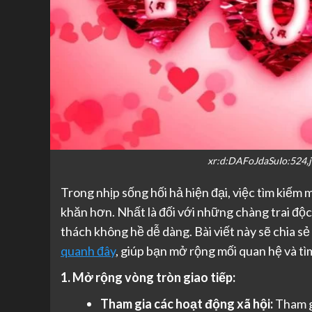
xr:d:DAFoJdaSuIo:524
Trong nhịp sống hối hả hiện đại, việc tìm kiế
khăn hơn. Nhất là đối với những chàng trai độc 
thách không hề dễ dàng. Bài viết này sẽ chia s
quanh đây
, giúp bạn mở rộng mối quan hệ và tì
1. Mở rộng vòng tròn giao tiếp:
Tham gia các hoạt động xã hội:
Tham gi