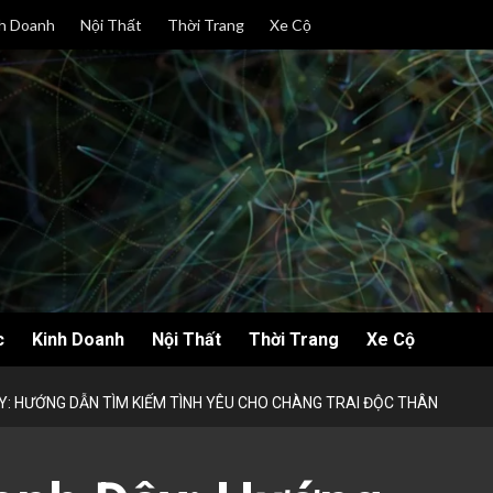
h Doanh
Nội Thất
Thời Trang
Xe Cộ
c
Kinh Doanh
Nội Thất
Thời Trang
Xe Cộ
Y: HƯỚNG DẪN TÌM KIẾM TÌNH YÊU CHO CHÀNG TRAI ĐỘC THÂN