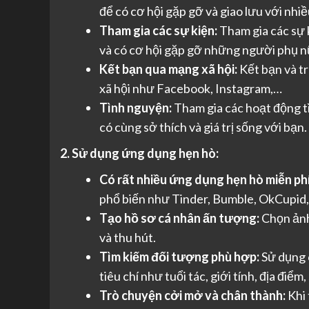
để có cơ hội gặp gỡ và giao lưu với nhi
Tham gia các sự kiện:
Tham gia các sự k
và có cơ hội gặp gỡ những người phụ nữ
Kết bạn qua mạng xã hội:
Kết bạn và t
xã hội như Facebook, Instagram,…
Tình nguyện:
Tham gia các hoạt động t
có cùng sở thích và giá trị sống với bạn.
2. Sử dụng ứng dụng hẹn hò:
Có rất nhiều ứng dụng hẹn hò miễn phí 
phổ biến như Tinder, Bumble, OkCupid
Tạo hồ sơ cá nhân ấn tượng:
Chọn ảnh 
và thu hút.
Tìm kiếm đối tượng phù hợp:
Sử dụng c
tiêu chí như tuổi tác, giới tính, địa điểm
Trò chuyện cởi mở và chân thành:
Khi 