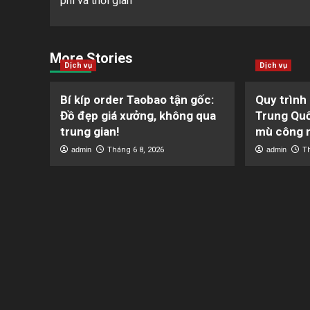
phí và thời gian
More Stories
Dịch vụ
Dịch vụ
Bí kíp order Taobao tận gốc:
Quy trình
Đồ đẹp giá xưởng, không qua
Trung Quố
trung gian!
mù công 
admin
Tháng 6 8, 2026
admin
T