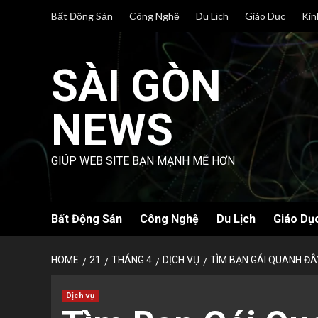
Skip
Bất Động Sản
Công Nghệ
Du Lịch
Giáo Dục
Kin
to
content
SÀI GÒN
NEWS
GIÚP WEB SITE BẠN MẠNH MẼ HƠN
Bất Động Sản
Công Nghệ
Du Lịch
Giáo Dụ
HOME
21
THÁNG 4
DỊCH VỤ
TÌM BẠN GÁI QUANH ĐÂ
Dịch vụ