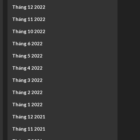
Tháng 12 2022
Tháng 11 2022
Tháng 10 2022
Tháng 6 2022
Tháng 5 2022
Tháng 4 2022
Tháng 3 2022
Tháng 2 2022
Tháng 1 2022
Tháng 12 2021
Tháng 11 2021