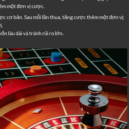
hêm một đơn vị cược.
c cơ bản. Sau mỗi lần thua, tăng cược thêm một đơn vị;
ị.
n lâu dài và tránh rủi ro lớn.