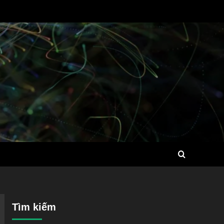
Tìm kiếm