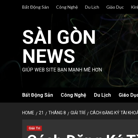
Skip
Bất Động Sản
Công Nghệ
Du Lịch
Giáo Dục
Kin
to
content
SÀI GÒN
NEWS
GIÚP WEB SITE BẠN MẠNH MẼ HƠN
Bất Động Sản
Công Nghệ
Du Lịch
Giáo Dụ
HOME
21
THÁNG 8
GIẢI TRÍ
CÁCH ĐĂNG KÝ TÀI KHO
Giải Trí