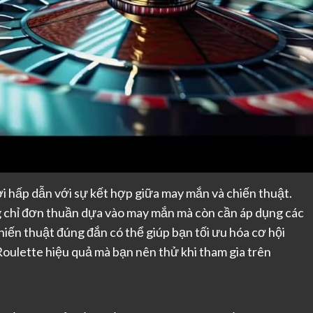
ơi hấp dẫn với sự kết hợp giữa may mắn và chiến thuật.
ng chỉ đơn thuần dựa vào may mắn mà còn cần áp dụng các
hiến thuật đúng đắn có thể giúp bạn tối ưu hóa cơ hội
 Roulette hiệu quả mà bạn nên thử khi tham gia trên