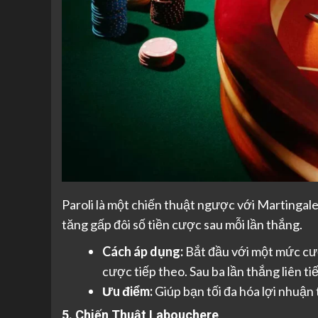
Paroli là một chiến thuật ngược với Martingale
tăng gấp đôi số tiền cược sau mỗi lần thắng.
Cách áp dụng:
Bắt đầu với một mức cược
cược tiếp theo. Sau ba lần thắng liên t
Ưu điểm:
Giúp bạn tối đa hóa lợi nhuậ
5.
Chiến Thuật Labouchere