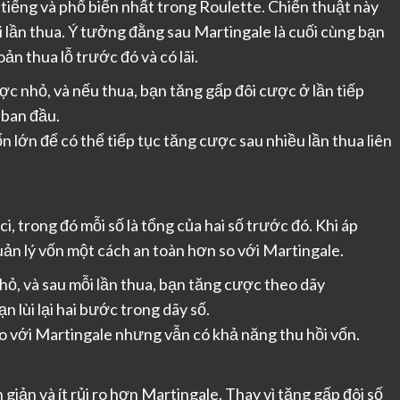
 tiếng và phổ biến nhất trong Roulette. Chiến thuật này
i lần thua. Ý tưởng đằng sau Martingale là cuối cùng bạn
oản thua lỗ trước đó và có lãi.
c nhỏ, và nếu thua, bạn tăng gấp đôi cược ở lần tiếp
 ban đầu.
n lớn để có thể tiếp tục tăng cược sau nhiều lần thua liên
, trong đó mỗi số là tổng của hai số trước đó. Khi áp
uản lý vốn một cách an toàn hơn so với Martingale.
ỏ, và sau mỗi lần thua, bạn tăng cược theo dãy
bạn lùi lại hai bước trong dãy số.
so với Martingale nhưng vẫn có khả năng thu hồi vốn.
iản và ít rủi ro hơn Martingale. Thay vì tăng gấp đôi số