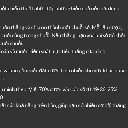
à một chiến thuật phức tạp nhưng hiệu quả nếu bạn kiên
muốn thắng và chia nó thành một chuỗi số. Mỗi lần cược,
 cuối cùng trong chuỗi. Nếu thắng, bạn xóa hai số đó khỏi
cuối chuỗi.
toán và muốn kiểm soát mục tiêu thắng của mình.
n và bao gồm việc đặt cược trên nhiều khu vực khác nhau
ao.
a mình theo tỷ lệ: 70% cược vào các số từ 19-36, 25%
0.
ết các khả năng trên bàn, giúp bạn có nhiều cơ hội thắng