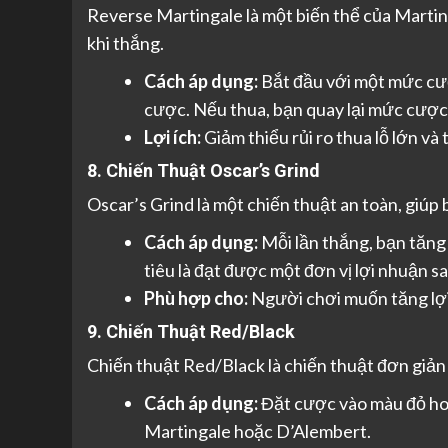
Reverse Martingale là một biến thể của Martin
khi thắng.
Cách áp dụng:
Bắt đầu với một mức cược
cược. Nếu thua, bạn quay lại mức cược
Lợi ích:
Giảm thiểu rủi ro thua lỗ lớn và
8.
Chiến Thuật Oscar’s Grind
Oscar’s Grind là một chiến thuật an toàn, giúp 
Cách áp dụng:
Mỗi lần thắng, bạn tăng
tiêu là đạt được một đơn vị lợi nhuận s
Phù hợp cho:
Người chơi muốn tăng lợi
9.
Chiến Thuật Red/Black
Chiến thuật Red/Black là chiến thuật đơn giản
Cách áp dụng:
Đặt cược vào màu đỏ hoặ
Martingale hoặc D’Alembert.