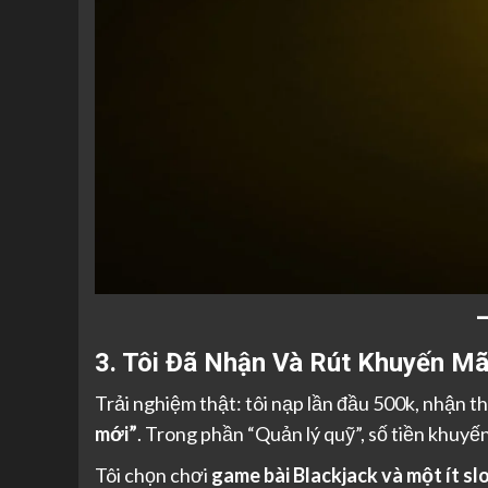
3. Tôi Đã Nhận Và Rút Khuyến Mã
Trải nghiệm thật: tôi nạp lần đầu 500k, nhận 
mới”
. Trong phần “Quản lý quỹ”, số tiền khuyến
Tôi chọn chơi
game bài Blackjack và một ít sl