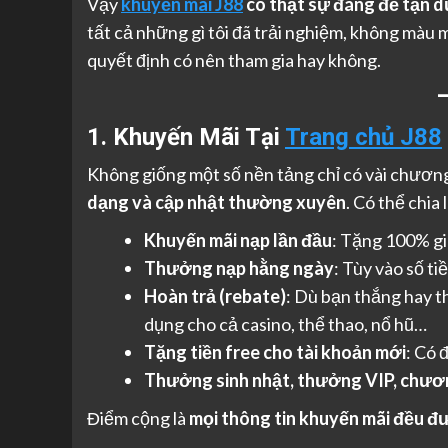
Vậy
khuyến mãi J88
có thật sự đáng để tận d
tất cả những gì tôi đã trải nghiệm, không màu 
quyết định có nên tham gia hay không.
1. Khuyến Mãi Tại
Trang chủ J88
Không giống một số nền tảng chỉ có vài chương
dạng và cập nhật thường xuyên
. Có thể chia
Khuyến mãi nạp lần đầu
: Tặng 100% giá
Thưởng nạp hằng ngày
: Tùy vào số t
Hoàn trả (rebate)
: Dù bạn thắng hay t
dụng cho cả casino, thể thao, nổ hũ…
Tặng tiền free cho tài khoản mới
: Có 
Thưởng sinh nhật, thưởng VIP, chương
Điểm cộng là
mọi thông tin khuyến mãi đều đ