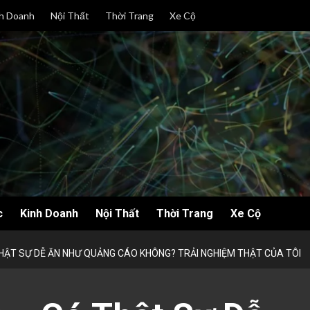
h Doanh
Nội Thất
Thời Trang
Xe Cộ
c
Kinh Doanh
Nội Thất
Thời Trang
Xe Cộ
THẬT SỰ DỄ ĂN NHƯ QUẢNG CÁO KHÔNG? TRẢI NGHIỆM THẬT CỦA TÔI