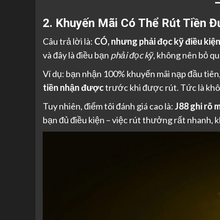
2. Khuyến Mãi Có Thể Rút Tiền 
Câu trả lời là:
CÓ, nhưng phải đọc kỹ điều kiệ
và đây là điều bạn
phải đọc kỹ
, không nên bỏ qu
Ví dụ: bạn nhận 100% khuyến mãi nạp đầu tiên,
tiền nhận được
trước khi được rút. Tức là khô
Tuy nhiên, điểm tôi đánh giá cao là:
J88 ghi rõ 
bạn đủ điều kiện – việc rút thưởng rất nhanh, k