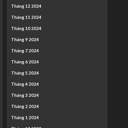
Tháng 12 2024
Tháng 11 2024
Tháng 10 2024
Tháng 9 2024
Tháng 7 2024
Tháng 6 2024
Tháng 5 2024
Tháng 4 2024
Tháng 3 2024
Tháng 2 2024
Tháng 1 2024