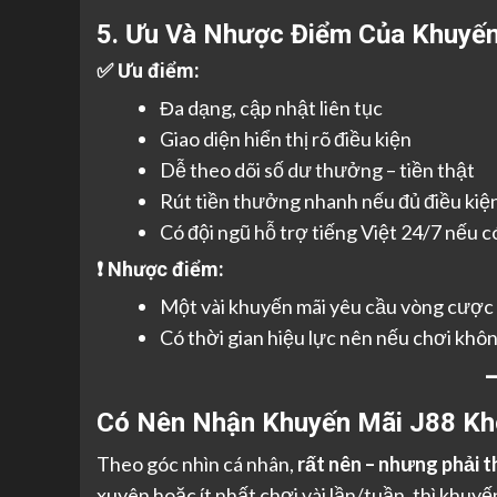
5. Ưu Và Nhược Điểm Của Khuyế
✅ Ưu điểm:
Đa dạng, cập nhật liên tục
Giao diện hiển thị rõ điều kiện
Dễ theo dõi số dư thưởng – tiền thật
Rút tiền thưởng nhanh nếu đủ điều kiệ
Có đội ngũ hỗ trợ tiếng Việt 24/7 nếu 
❗ Nhược điểm:
Một vài khuyến mãi yêu cầu vòng cược 
Có thời gian hiệu lực nên nếu chơi khô
Có Nên Nhận Khuyến Mãi J88 K
Theo góc nhìn cá nhân,
rất nên – nhưng phải t
xuyên hoặc ít nhất chơi vài lần/tuần, thì khuyến