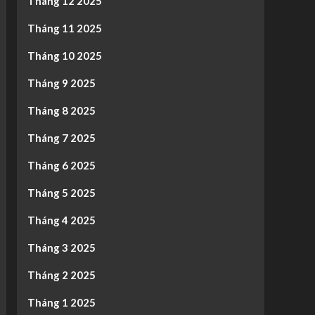
Tháng 12 2025
Tháng 11 2025
Tháng 10 2025
Tháng 9 2025
Tháng 8 2025
Tháng 7 2025
Tháng 6 2025
Tháng 5 2025
Tháng 4 2025
Tháng 3 2025
Tháng 2 2025
Tháng 1 2025