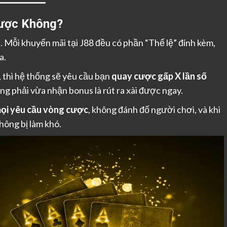
Được Không?
n
. Mỗi khuyến mãi tại J88 đều có phần “Thể lệ” đính kèm,
a.
 thì hệ thống sẽ yêu cầu bạn
quay cược gấp X lần số
ng phải vừa nhận bonus là rút ra xài được ngay.
mọi yêu cầu vòng cược
, không đánh đố người chơi, và khi
hông bị làm khó.