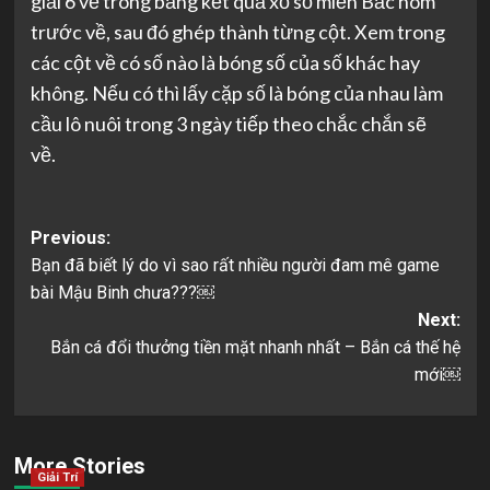
giải 6 về trong bảng kết quả xổ số miền Bắc hôm
trước về, sau đó ghép thành từng cột. Xem trong
các cột về có số nào là bóng số của số khác hay
không. Nếu có thì lấy cặp số là bóng của nhau làm
cầu lô nuôi trong 3 ngày tiếp theo chắc chắn sẽ
về.
Post
Previous:
Bạn đã biết lý do vì sao rất nhiều người đam mê game
navigation
bài Mậu Binh chưa???￼
Next:
Bắn cá đổi thưởng tiền mặt nhanh nhất – Bắn cá thế hệ
mới￼
More Stories
Giải Trí