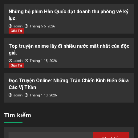
Những bộ phim Hàn Quốc đạt doanh thu phòng vé kỷ
lục.
admin
Tháng 5 5, 2026
Giải Trí
Top truyện anime lấy đi nhiều nước mắt nhất của độc
giả.
admin
Tháng 1 15, 2026
Giải Trí
Đọc Truyện Online: Những Trận Chiến Kinh Điển Giữa
Các Vị Thần
admin
Tháng 1 13, 2026
Tìm kiếm