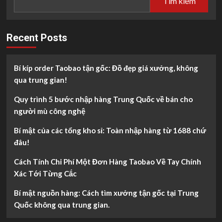
Tìm kiếm
Recent Posts
Bí kíp order Taobao tận gốc: Đồ đẹp giá xưởng, không
qua trung gian!
Quy trình 5 bước nhập hàng Trung Quốc về bán cho
người mù công nghệ
Bí mật của các tổng kho sỉ: Toàn nhập hàng từ 1688 chứ
đâu!
Cách Tính Chi Phí Một Đơn Hàng Taobao Về Tay Chính
Xác Tới Từng Cắc
Bí mật nguồn hàng: Cách tìm xưởng tận gốc tại Trung
Quốc không qua trung gian.