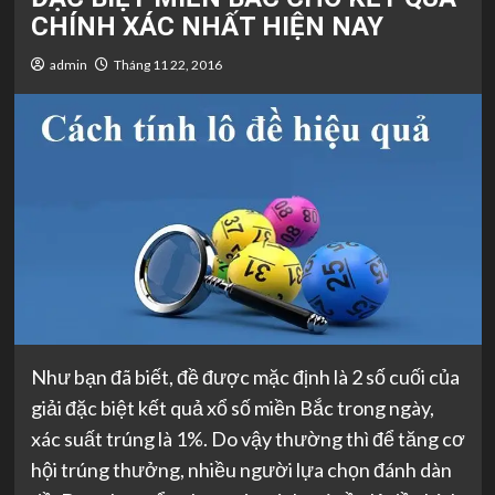
CHÍNH XÁC NHẤT HIỆN NAY
admin
Tháng 11 22, 2016
Như bạn đã biết, đề được mặc định là 2 số cuối của
giải đặc biệt kết quả xổ số miền Bắc trong ngày,
xác suất trúng là 1%. Do vậy thường thì để tăng cơ
hội trúng thưởng, nhiều người lựa chọn đánh dàn