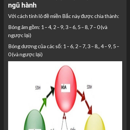
ngũ hành
Với cách tính lô đề miền Bắc này được chia thành:
Bóng âm gồm: 1 – 4, 2 – 9, 3 – 6, 5 – 8, 7 – 0 (và
ngược lại)
Bóng dương của các số: 1 – 6, 2 – 7, 3 – 8,, 4 – 9, 5 –
0 (và ngược lại)