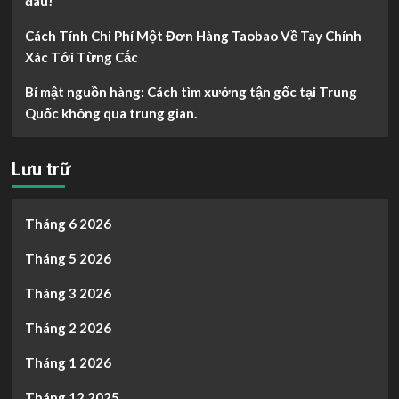
đâu!
Cách Tính Chi Phí Một Đơn Hàng Taobao Về Tay Chính
Xác Tới Từng Cắc
Bí mật nguồn hàng: Cách tìm xưởng tận gốc tại Trung
Quốc không qua trung gian.
Lưu trữ
Tháng 6 2026
Tháng 5 2026
Tháng 3 2026
Tháng 2 2026
Tháng 1 2026
Tháng 12 2025