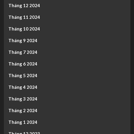
Tháng 12 2024
Tháng 11 2024
Tháng 10 2024
Tháng 9 2024
Tháng 7 2024
Tháng 6 2024
Tháng 5 2024
Tháng 4 2024
Tháng 3 2024
Tháng 2 2024
Tháng 1 2024
Tháng 12 2023