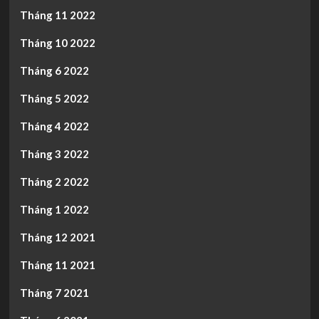
Tháng 11 2022
Tháng 10 2022
Tháng 6 2022
Tháng 5 2022
Tháng 4 2022
Tháng 3 2022
Tháng 2 2022
Tháng 1 2022
Tháng 12 2021
Tháng 11 2021
Tháng 7 2021