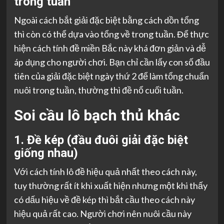
trong tuần
Ngoài cách bắt giải đặc biệt bằng cách dồn tổng
thì còn có thể dựa vào tổng về trong tuần. Để thực
hiện cách tính đề miền Bắc này khá đơn giản và dễ
áp dụng cho người chơi. Bạn chỉ cần lấy con số đầu
tiên của giải đặc biệt ngày thứ 2 để làm tổng chuẩn
nuôi trong tuần, thường thì đề nổ cuối tuần.
Soi cầu lô bạch thủ khác
1.
Đề kép (đầu đuôi giải đặc biệt
giống nhau)
Với cách tính lô đề hiệu quả nhất theo cách này,
tuy thường rất ít khi xuất hiện nhưng một khi thấy
có dấu hiệu về đề kép thì bắt cầu theo cách này
hiệu quả rất cao. Người chơi nên nuôi cầu này