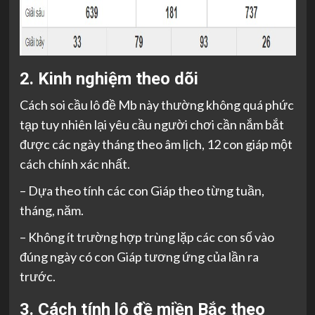
2. Kinh nghiệm theo dõi
Cách soi cầu lô đề Mb này thường không quá phức
tạp tuy nhiên lại yêu cầu người chơi cần nắm bắt
được các ngày tháng theo âm lịch, 12 con giáp một
cách chính xác nhất.
– Dựa theo tính các con Giáp theo từng tuần,
tháng, năm.
– Không ít trường hợp trùng lặp các con số vào
đúng ngày có con Giáp tương ứng của lần ra
trước.
3. Cách tính lô đề miền Bắc theo