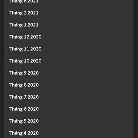
Tháng 6 2021
Tháng 2 2021
Tháng 1 2021
Tháng 12 2020
Tháng 11 2020
Tháng 10 2020
Tháng 9 2020
Tháng 8 2020
Tháng 7 2020
Tháng 6 2020
Tháng 5 2020
Tháng 4 2020