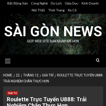
Skip
Bất Động Sản
Công Nghệ
Du Lịch
Giáo Dục
Kinh Doanh
to
Nội Thất
Thời Trang
Xe Cộ
content
SÀI GÒN NEWS
GIÚP WEB SITE BẠN MẠNH MẼ HƠN
Primary
Menu
HOME
22
THÁNG 12
GIẢI TRÍ
ROULETTE TRỰC TUYẾN U888:
TRẢI NGHIỆM CHÂN THỰC HƠN
Giải Trí
Roulette Trực Tuyến U888: Trải
Nghiệm Chân Thực Hơn