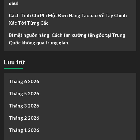
đâu!
Cách Tính Chi Phí Một Đơn Hàng Taobao Về Tay Chính
Xác Tới Từng Cắc
Bí mật nguồn hàng: Cách tìm xưởng tận gốc tại Trung
Quốc không qua trung gian.
Lưu trữ
Tháng 6 2026
Tháng 5 2026
Tháng 3 2026
Tháng 2 2026
Tháng 1 2026