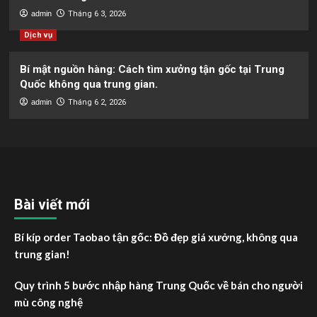
admin
Tháng 6 3, 2026
Dịch vụ
Bí mật nguồn hàng: Cách tìm xưởng tận gốc tại Trung
Quốc không qua trung gian.
admin
Tháng 6 2, 2026
Bài viết mới
Bí kíp order Taobao tận gốc: Đồ đẹp giá xưởng, không qua
trung gian!
Quy trình 5 bước nhập hàng Trung Quốc về bán cho người
mù công nghệ