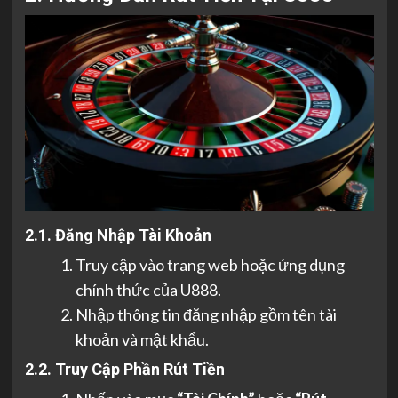
2.1. Đăng Nhập Tài Khoản
Truy cập vào trang web hoặc ứng dụng
chính thức của U888.
Nhập thông tin đăng nhập gồm tên tài
khoản và mật khẩu.
2.2. Truy Cập Phần Rút Tiền