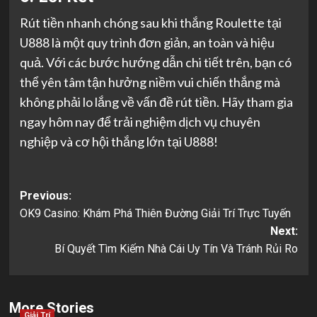
Rút tiền nhanh chóng sau khi thắng Roulette tại
U888 là một quy trình đơn giản, an toàn và hiệu
quả. Với các bước hướng dẫn chi tiết trên, bạn có
thể yên tâm tận hưởng niềm vui chiến thắng mà
không phải lo lắng về vấn đề rút tiền. Hãy tham gia
ngay hôm nay để trải nghiệm dịch vụ chuyên
nghiệp và cơ hội thắng lớn tại U888!
Post
Previous:
OK9 Casino: Khám Phá Thiên Đường Giải Trí Trực Tuyến
navigation
Next:
Bí Quyết Tìm Kiếm Nhà Cái Uy Tín Và Tránh Rủi Ro
More Stories
Giải Trí