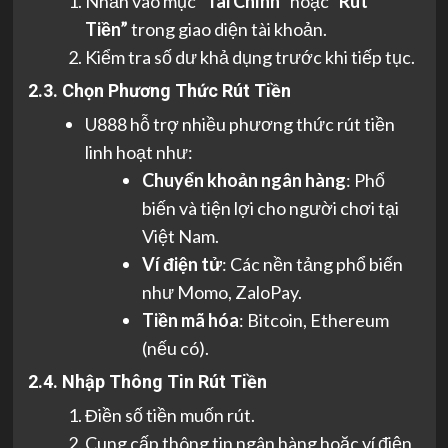
Nhấn vào mục
“Tài Chính”
hoặc
“Rút
Tiền”
trong giao diện tài khoản.
Kiểm tra số dư khả dụng trước khi tiếp tục.
2.3. Chọn Phương Thức Rút Tiền
U888 hỗ trợ nhiều phương thức rút tiền
linh hoạt như:
Chuyển khoản ngân hàng
: Phổ
biến và tiện lợi cho người chơi tại
Việt Nam.
Ví điện tử
: Các nền tảng phổ biến
như Momo, ZaloPay.
Tiền mã hóa
: Bitcoin, Ethereum
(nếu có).
2.4. Nhập Thông Tin Rút Tiền
Điền số tiền muốn rút.
Cung cấp thông tin ngân hàng hoặc ví điện