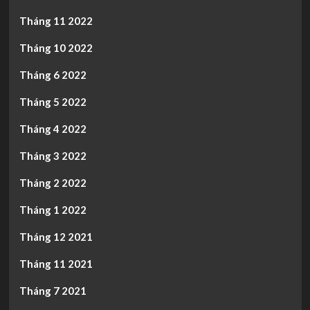
Tháng 11 2022
Tháng 10 2022
Tháng 6 2022
Tháng 5 2022
Tháng 4 2022
Tháng 3 2022
Tháng 2 2022
Tháng 1 2022
Tháng 12 2021
Tháng 11 2021
Tháng 7 2021