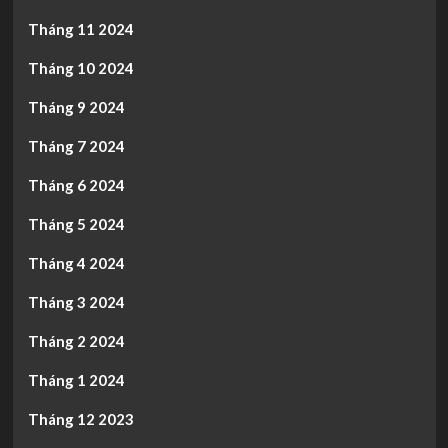
Tháng 11 2024
Tháng 10 2024
Tháng 9 2024
Tháng 7 2024
Tháng 6 2024
Tháng 5 2024
Tháng 4 2024
Tháng 3 2024
Tháng 2 2024
Tháng 1 2024
Tháng 12 2023