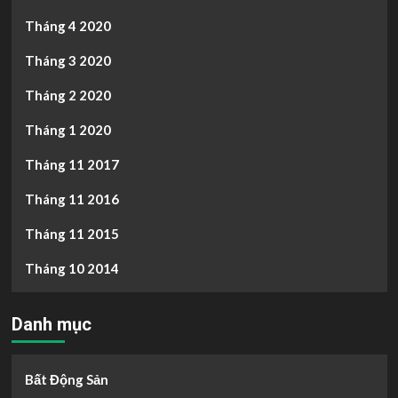
Tháng 4 2020
Tháng 3 2020
Tháng 2 2020
Tháng 1 2020
Tháng 11 2017
Tháng 11 2016
Tháng 11 2015
Tháng 10 2014
Danh mục
Bất Động Sản