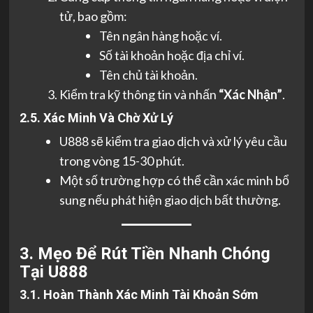
tử, bao gồm:
Tên ngân hàng hoặc ví.
Số tài khoản hoặc địa chỉ ví.
Tên chủ tài khoản.
Kiểm tra kỹ thông tin và nhấn
“Xác Nhận”
.
2.5. Xác Minh Và Chờ Xử Lý
U888 sẽ kiểm tra giao dịch và xử lý yêu cầu
trong vòng 15-30 phút.
Một số trường hợp có thể cần xác minh bổ
sung nếu phát hiện giao dịch bất thường.
3. Mẹo Để Rút Tiền Nhanh Chóng
Tại U888
3.1. Hoàn Thành Xác Minh Tài Khoản Sớm