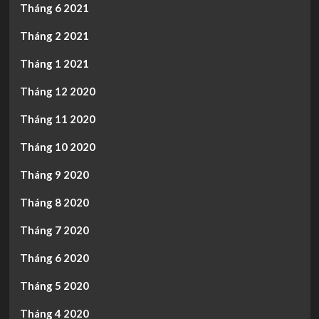
Tháng 6 2021
Tháng 2 2021
Tháng 1 2021
Tháng 12 2020
Tháng 11 2020
Tháng 10 2020
Tháng 9 2020
Tháng 8 2020
Tháng 7 2020
Tháng 6 2020
Tháng 5 2020
Tháng 4 2020