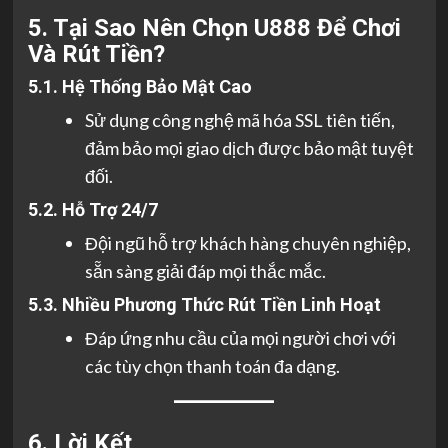
5. Tại Sao Nên Chọn U888 Để Chơi
Và Rút Tiền?
5.1. Hệ Thống Bảo Mật Cao
Sử dụng công nghệ mã hóa SSL tiên tiến,
đảm bảo mọi giao dịch được bảo mật tuyệt
đối.
5.2. Hỗ Trợ 24/7
Đội ngũ hỗ trợ khách hàng chuyên nghiệp,
sẵn sàng giải đáp mọi thắc mắc.
5.3. Nhiều Phương Thức Rút Tiền Linh Hoạt
Đáp ứng nhu cầu của mọi người chơi với
các tùy chọn thanh toán đa dạng.
6. Lời Kết