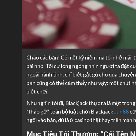
Chào các bạn! Có một kỷ niệm mà tôi nhớ mãi, đó
bài nhỏ. Tôi cứ lóng ngóng nhìn người ta đặt cượ
ngoài hành tinh, chỉ biết gật gù cho qua chuyện
bạn cũng có thể cảm thấy như vậy: một chút hà
biết chơi.
Nhưng tin tôi đi, Blackjack thực ra là một tron
“tháo gỡ” toàn bộ luật chơi Blackjack
Jun88
cơ 
ngồi vào bàn, dù là ở casino thật hay trên màn h
Mục Tiêu Tối Thượng: “Cái Tên N