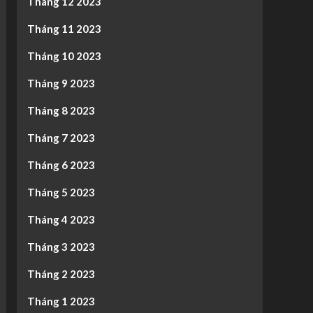
Tháng 12 2023
Tháng 11 2023
Tháng 10 2023
Tháng 9 2023
Tháng 8 2023
Tháng 7 2023
Tháng 6 2023
Tháng 5 2023
Tháng 4 2023
Tháng 3 2023
Tháng 2 2023
Tháng 1 2023