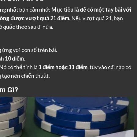
ọng nhất bạn cần nhớ:
Mục tiêu là để có một tay bài với
hông được vượt quá 21 điểm.
Nếu vượt quá 21, bạn
có quắc theo sau đi nữa.
ứng với con số trên bài.
ính
10 điểm
.
 Nó có thể tính là
1 điểm hoặc 11 điểm
, tùy vào cái nào có
ị tạo nên chiến thuật.
àm Gì?