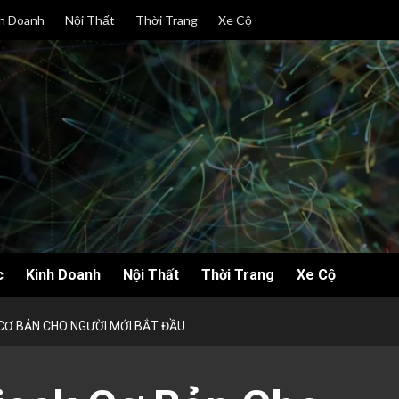
h Doanh
Nội Thất
Thời Trang
Xe Cộ
c
Kinh Doanh
Nội Thất
Thời Trang
Xe Cộ
CƠ BẢN CHO NGƯỜI MỚI BẮT ĐẦU