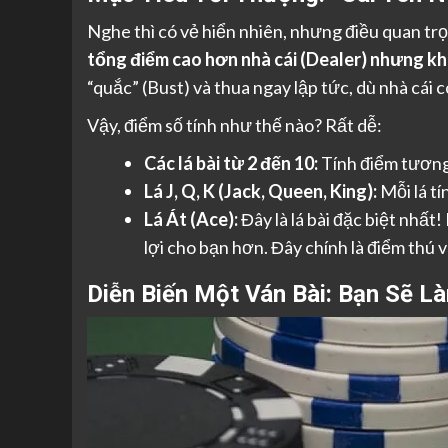
Nghe thì có vẻ hiển nhiên, nhưng điều quan tr
tổng điểm cao hơn nhà cái (Dealer) nhưng k
“quắc” (Bust) và thua ngay lập tức, dù nhà cái 
Vậy, điểm số tính như thế nào? Rất dễ:
Các lá bài từ 2 đến 10:
Tính điểm tương 
Lá J, Q, K (Jack, Queen, King):
Mỗi lá t
Lá Át (Ace):
Đây là lá bài đặc biệt nhất!
lợi cho bạn hơn. Đây chính là điểm thú v
Diễn Biến Một Ván Bài: Bạn Sẽ L