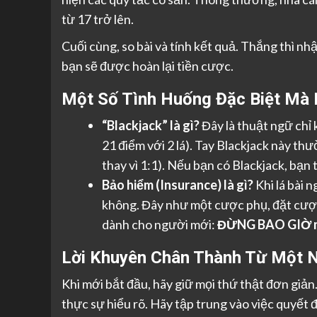
từ 17 trở lên.
Cuối cùng, so bài và tính kết quả. Thắng thì n
bạn sẽ được hoàn lại tiền cược.
Một Số Tình Huống Đặc Biệt Mà
“Blackjack” là gì?
Đây là thuật ngữ chỉ k
21 điểm với 2 lá). Tay Blackjack này th
thay vì 1:1). Nếu bạn có Blackjack, bạn 
Bảo hiểm (Insurance) là gì?
Khi lá bài 
không. Đây như một cược phụ, đặt cược 
dành cho người mới:
ĐỪNG BAO GIỜ m
Lời Khuyên Chân Thành Từ Một 
Khi mới bắt đầu, hãy giữ mọi thứ thật đơn giả
thực sự hiểu rõ. Hãy tập trung vào việc quyết đ