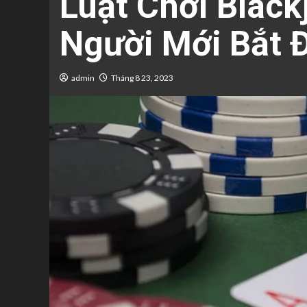
Luật Chơi Blac
Người Mới Bắt 
admin
Tháng 8 23, 2023