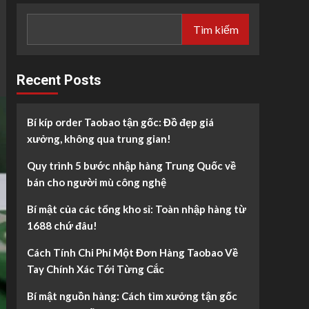
Tìm kiếm
Recent Posts
Bí kíp order Taobao tận gốc: Đồ đẹp giá
xưởng, không qua trung gian!
Quy trình 5 bước nhập hàng Trung Quốc về
bán cho người mù công nghệ
Bí mật của các tổng kho sỉ: Toàn nhập hàng từ
1688 chứ đâu!
Cách Tính Chi Phí Một Đơn Hàng Taobao Về
Tay Chính Xác Tới Từng Cắc
Bí mật nguồn hàng: Cách tìm xưởng tận gốc