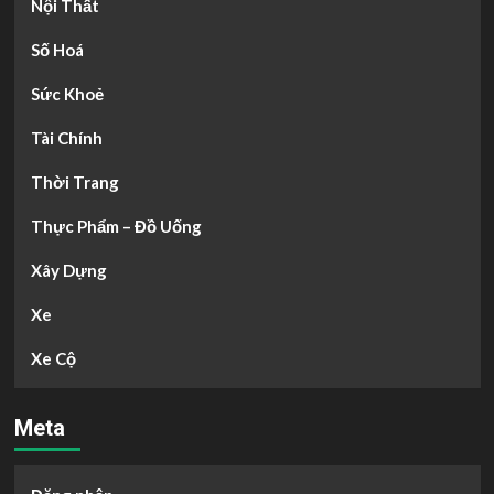
Nội Thất
Số Hoá
Sức Khoẻ
Tài Chính
Thời Trang
Thực Phẩm – Đồ Uống
Xây Dựng
Xe
Xe Cộ
Meta