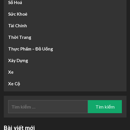
Số Hoá
Sức Khoẻ
Tài Chính
Thời Trang
Thực Phẩm – Đồ Uống
Xây Dựng
Xe
Xe Cộ
Tìm
kiếm
cho:
Bài viết mới