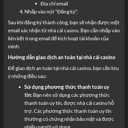
Địa chỉ email
Nhấp vào nút “Đăng ký”.
Sau khi đăng ký thành công, bạn sẽ nhận được một
email xác nhận từ nhà cái casino. Bạn cần nhấp vào
liên kết trong email để kích hoạt tài khoản của
mình.
Hướng dẫn giao dịch an toàn tại nhà cái casino
Để giao dịch an toàn tại nhà cái casino, bạn cần lưu
ý những điều sau:
Sử dụng phương thức thanh toán uy
tín:
Bạn nên sử dụng các phương thức
thanh toán uy tín, được nhà cái casino hỗ
trợ. Các phương thức thanh toán uy tín
thường có chứng nhận bảo mật và được
nhiều người sử dụng.