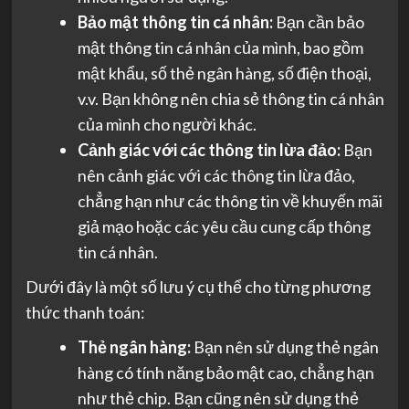
Bảo mật thông tin cá nhân:
Bạn cần bảo
mật thông tin cá nhân của mình, bao gồm
mật khẩu, số thẻ ngân hàng, số điện thoại,
v.v. Bạn không nên chia sẻ thông tin cá nhân
của mình cho người khác.
Cảnh giác với các thông tin lừa đảo:
Bạn
nên cảnh giác với các thông tin lừa đảo,
chẳng hạn như các thông tin về khuyến mãi
giả mạo hoặc các yêu cầu cung cấp thông
tin cá nhân.
Dưới đây là một số lưu ý cụ thể cho từng phương
thức thanh toán:
Thẻ ngân hàng:
Bạn nên sử dụng thẻ ngân
hàng có tính năng bảo mật cao, chẳng hạn
như thẻ chip. Bạn cũng nên sử dụng thẻ