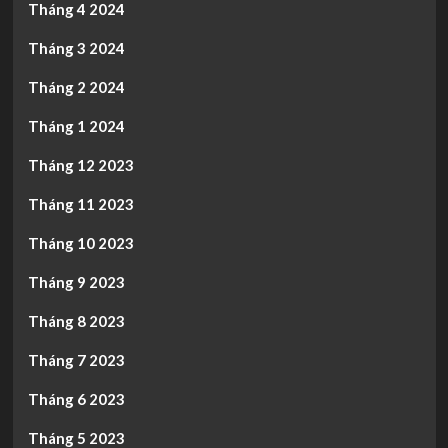
Tháng 4 2024
Tháng 3 2024
Tháng 2 2024
Tháng 1 2024
Tháng 12 2023
Tháng 11 2023
Tháng 10 2023
Tháng 9 2023
Tháng 8 2023
Tháng 7 2023
Tháng 6 2023
Tháng 5 2023