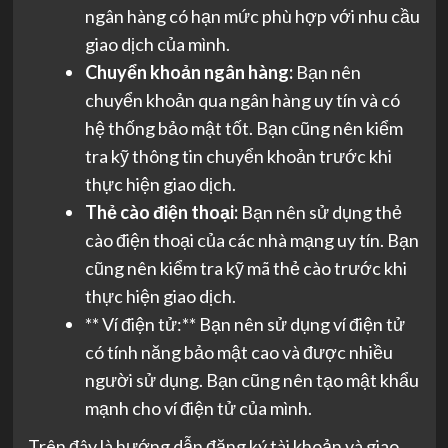
ngân hàng có hạn mức phù hợp với nhu cầu
giao dịch của mình.
Chuyển khoản ngân hàng:
Bạn nên
chuyển khoản qua ngân hàng uy tín và có
hệ thống bảo mật tốt. Bạn cũng nên kiểm
tra kỹ thông tin chuyển khoản trước khi
thực hiện giao dịch.
Thẻ cào điện thoại:
Bạn nên sử dụng thẻ
cào điện thoại của các nhà mạng uy tín. Bạn
cũng nên kiểm tra kỹ mã thẻ cào trước khi
thực hiện giao dịch.
** Ví điện tử:** Bạn nên sử dụng ví điện tử
có tính năng bảo mật cao và được nhiều
người sử dụng. Bạn cũng nên tạo mật khẩu
mạnh cho ví điện tử của mình.
Trên đây là hướng dẫn đăng ký tài khoản và giao