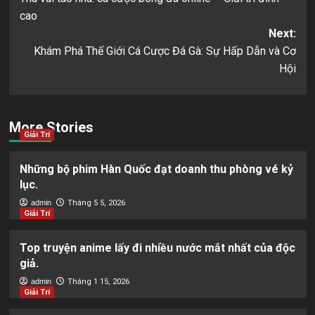
navigation
cao
Next:
Khám Phá Thế Giới Cá Cược Đá Gà: Sự Hấp Dẫn và Cơ
Hội
More Stories
Giải Trí
Những bộ phim Hàn Quốc đạt doanh thu phòng vé kỷ
lục.
admin
Tháng 5 5, 2026
Giải Trí
Top truyện anime lấy đi nhiều nước mắt nhất của độc
giả.
admin
Tháng 1 15, 2026
Giải Trí