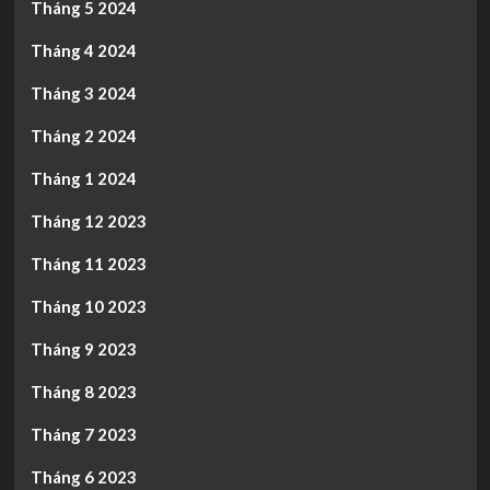
Tháng 5 2024
Tháng 4 2024
Tháng 3 2024
Tháng 2 2024
Tháng 1 2024
Tháng 12 2023
Tháng 11 2023
Tháng 10 2023
Tháng 9 2023
Tháng 8 2023
Tháng 7 2023
Tháng 6 2023