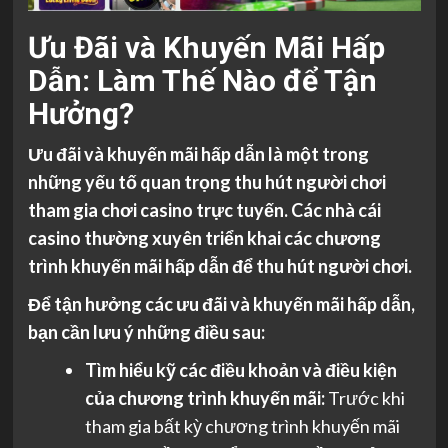
Ưu Đãi và Khuyến Mãi Hấp
Dẫn: Làm Thế Nào để Tận
Hưởng?
Ưu đãi và khuyến mãi hấp dẫn là một trong
những yếu tố quan trọng thu hút người chơi
tham gia chơi casino trực tuyến. Các nhà cái
casino thường xuyên triển khai các chương
trình khuyến mãi hấp dẫn để thu hút người chơi.
Để tận hưởng các ưu đãi và khuyến mãi hấp dẫn,
bạn cần lưu ý những điều sau:
Tìm hiểu kỹ các điều khoản và điều kiện
của chương trình khuyến mãi:
Trước khi
tham gia bất kỳ chương trình khuyến mãi