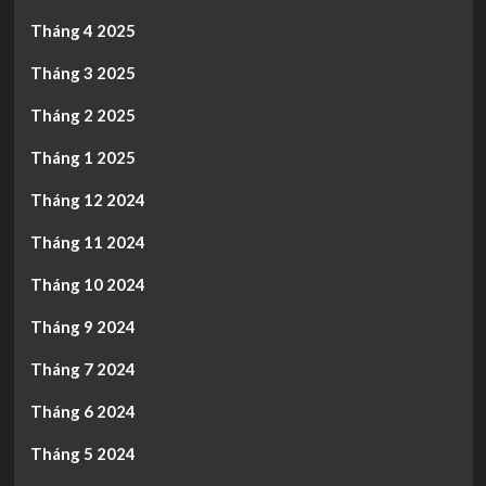
Tháng 4 2025
Tháng 3 2025
Tháng 2 2025
Tháng 1 2025
Tháng 12 2024
Tháng 11 2024
Tháng 10 2024
Tháng 9 2024
Tháng 7 2024
Tháng 6 2024
Tháng 5 2024