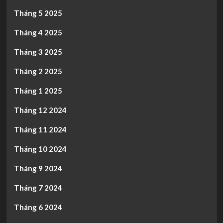
Tháng 5 2025
Tháng 4 2025
Tháng 3 2025
Tháng 2 2025
Tháng 1 2025
Tháng 12 2024
Tháng 11 2024
Tháng 10 2024
Tháng 9 2024
Tháng 7 2024
Tháng 6 2024