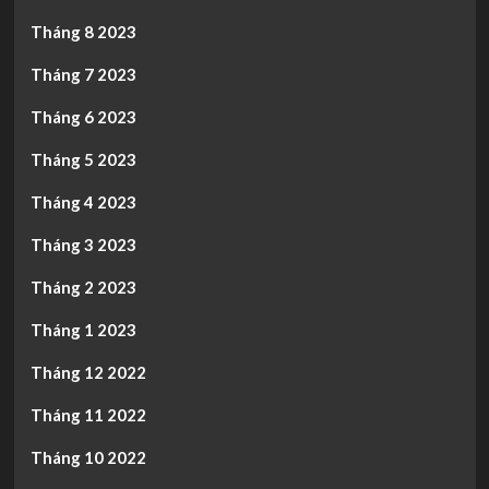
Tháng 8 2023
Tháng 7 2023
Tháng 6 2023
Tháng 5 2023
Tháng 4 2023
Tháng 3 2023
Tháng 2 2023
Tháng 1 2023
Tháng 12 2022
Tháng 11 2022
Tháng 10 2022