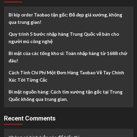
Bí kíp order Taobao tận gốc: Đồ đẹp giá xưởng, không
qua trung gian!
Quy trình 5 bước nhập hàng Trung Quốc về bán cho
người mù công nghệ
Bí mật của các tổng kho sỉ: Toàn nhập hàng từ 1688 chứ
đâu!
Cách Tính Chi Phí Một Đơn Hàng Taobao Về Tay Chính
Xác Tới Từng Cắc
Bí mật nguồn hàng: Cách tìm xưởng tận gốc tại Trung
Quốc không qua trung gian.
Recent Comments