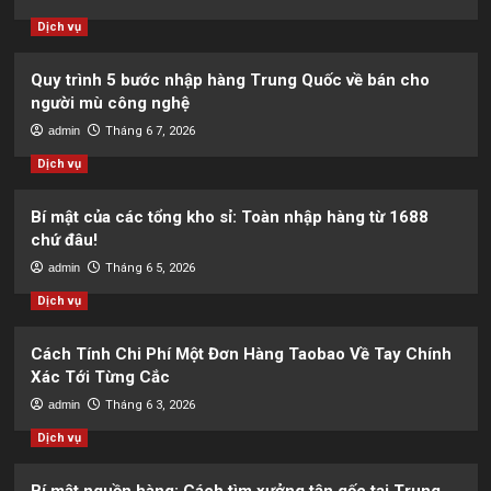
Dịch vụ
Quy trình 5 bước nhập hàng Trung Quốc về bán cho
người mù công nghệ
admin
Tháng 6 7, 2026
Dịch vụ
Bí mật của các tổng kho sỉ: Toàn nhập hàng từ 1688
chứ đâu!
admin
Tháng 6 5, 2026
Dịch vụ
Cách Tính Chi Phí Một Đơn Hàng Taobao Về Tay Chính
Xác Tới Từng Cắc
admin
Tháng 6 3, 2026
Dịch vụ