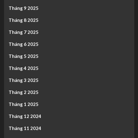
Tháng 9 2025
Tháng 8 2025
Tháng 7 2025
Tháng 6 2025
Tháng 5 2025
Tháng 4 2025
Tháng 3 2025
Tháng 2 2025
Tháng 1 2025
Tháng 12 2024
Tháng 11 2024