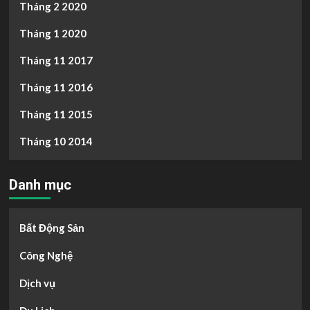
Tháng 2 2020
Tháng 1 2020
Tháng 11 2017
Tháng 11 2016
Tháng 11 2015
Tháng 10 2014
Danh mục
Bất Động Sản
Công Nghệ
Dịch vụ