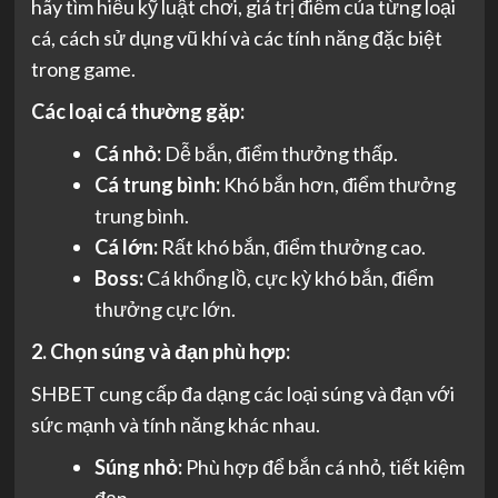
hãy tìm hiểu kỹ luật chơi, giá trị điểm của từng loại
cá, cách sử dụng vũ khí và các tính năng đặc biệt
trong game.
Các loại cá thường gặp:
Cá nhỏ:
Dễ bắn, điểm thưởng thấp.
Cá trung bình:
Khó bắn hơn, điểm thưởng
trung bình.
Cá lớn:
Rất khó bắn, điểm thưởng cao.
Boss:
Cá khổng lồ, cực kỳ khó bắn, điểm
thưởng cực lớn.
2. Chọn súng và đạn phù hợp:
SHBET cung cấp đa dạng các loại súng và đạn với
sức mạnh và tính năng khác nhau.
Súng nhỏ:
Phù hợp để bắn cá nhỏ, tiết kiệm