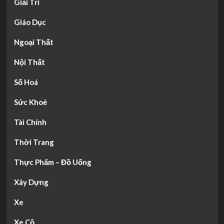
Giải Trí
Giáo Dục
Ngoại Thất
Nội Thất
Số Hoá
Sức Khoẻ
Tài Chính
Thời Trang
Thực Phẩm – Đồ Uống
Xây Dựng
Xe
Xe Cộ