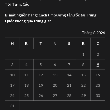
Tới Từng Cắc
Bí mật nguồn hàng: Cách tìm xưởng tận gốc tại Trung
Quốc không qua trung gian.
Tháng 8 2026
H
B
T
N
S
B
C
1
2
3
4
5
6
7
8
9
10
11
12
13
14
15
16
17
18
19
20
21
22
23
24
25
26
27
28
29
30
31