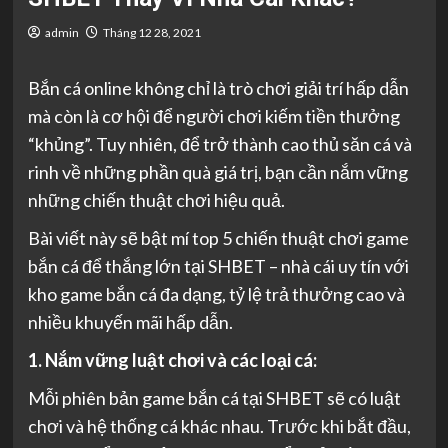
admin
Tháng 12 28, 2021
Bắn cá online không chỉ là trò chơi giải trí hấp dẫn
mà còn là cơ hội để người chơi kiếm tiền thưởng
“khủng”. Tuy nhiên, để trở thành cao thủ săn cá và
rinh về những phần quà giá trị, bạn cần nắm vững
những chiến thuật chơi hiệu quả.
Bài viết này sẽ bật mí top 5 chiến thuật chơi game
bắn cá để thắng lớn tại SHBET – nhà cái uy tín với
kho game bắn cá đa dạng, tỷ lệ trả thưởng cao và
nhiều khuyến mãi hấp dẫn.
1. Nắm vững luật chơi và các loại cá:
Mỗi phiên bản game bắn cá tại SHBET sẽ có luật
chơi và hệ thống cá khác nhau. Trước khi bắt đầu,