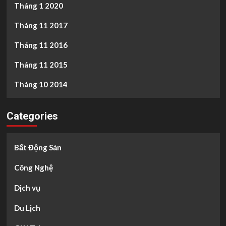
Tháng 1 2020
Tháng 11 2017
Tháng 11 2016
Tháng 11 2015
Tháng 10 2014
Categories
Bất Động Sản
Công Nghệ
Dịch vụ
Du Lịch