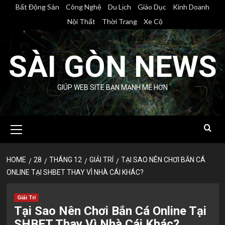
Skip
Bất Động Sản
Công Nghệ
Du Lịch
Giáo Dục
Kinh Doanh
to
Nội Thất
Thời Trang
Xe Cộ
content
SÀI GÒN NEWS
GIÚP WEB SITE BẠN MẠNH MẼ HƠN
Primary
Menu
HOME
28
THÁNG 12
GIẢI TRÍ
TẠI SAO NÊN CHƠI BẮN CÁ
ONLINE TẠI SHBET THAY VÌ NHÀ CÁI KHÁC?
Giải Trí
Tại Sao Nên Chơi Bắn Cá Online Tại
SHBET Thay Vì Nhà Cái Khác?