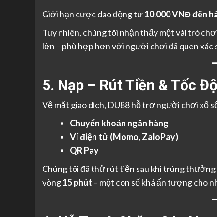
Giới hạn cược dao động từ
10.000 VNĐ đến hà
Tuy nhiên, chúng tôi nhận thấy một vài trò ch
lớn – phù hợp hơn với người chơi đã quen xác 
5. Nạp – Rút Tiền & Tốc Đ
Về mặt giao dịch, DU88 hỗ trợ người chơi xổ số
Chuyển khoản ngân hàng
Ví điện tử (Momo, ZaloPay)
QR Pay
Chúng tôi đã thử rút tiền sau khi trúng thưởng 
vòng
15 phút
– một con số khá ấn tượng cho nh