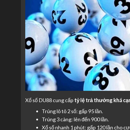
Xổ số DU88 cung cấp
tỷ lệ trả thưởng khá cạ
Trúng lô tô 2 số: gấp 95 lần.
Trúng 3 càng: lên đến 900 lần.
Xổ số nhanh 1 phút: gấp 120 lần cho cư