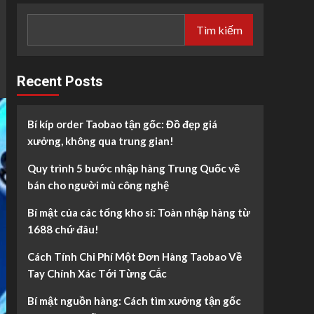
Tìm kiếm
Recent Posts
Bí kíp order Taobao tận gốc: Đồ đẹp giá
xưởng, không qua trung gian!
Quy trình 5 bước nhập hàng Trung Quốc về
bán cho người mù công nghệ
Bí mật của các tổng kho sỉ: Toàn nhập hàng từ
1688 chứ đâu!
Cách Tính Chi Phí Một Đơn Hàng Taobao Về
Tay Chính Xác Tới Từng Cắc
Bí mật nguồn hàng: Cách tìm xưởng tận gốc