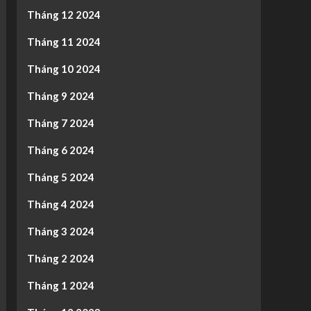
Tháng 12 2024
Tháng 11 2024
Tháng 10 2024
Tháng 9 2024
Tháng 7 2024
Tháng 6 2024
Tháng 5 2024
Tháng 4 2024
Tháng 3 2024
Tháng 2 2024
Tháng 1 2024