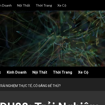
h Doanh
Nội Thất
Thời Trang
Xe Cộ
c
Kinh Doanh
Nội Thất
Thời Trang
Xe Cộ
TRẢI NGHIỆM THỰC TẾ, CÓ ĐÁNG ĐỂ THỬ?