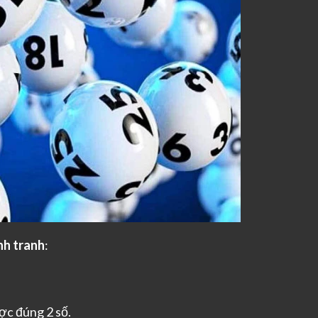
nh tranh
:
ợc đúng 2 số.