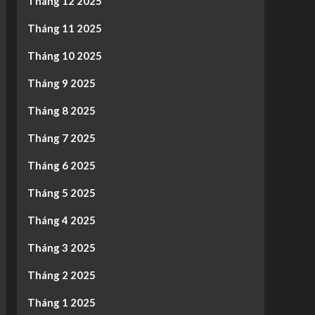
Tháng 12 2025
Tháng 11 2025
Tháng 10 2025
Tháng 9 2025
Tháng 8 2025
Tháng 7 2025
Tháng 6 2025
Tháng 5 2025
Tháng 4 2025
Tháng 3 2025
Tháng 2 2025
Tháng 1 2025