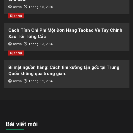
admin
Tháng 6 5, 2026
Dịch vụ
Cách Tính Chi Phí Một Đơn Hàng Taobao Về Tay Chính
Xác Tới Từng Cắc
admin
Tháng 6 3, 2026
Dịch vụ
Bí mật nguồn hàng: Cách tìm xưởng tận gốc tại Trung
Quốc không qua trung gian.
admin
Tháng 6 2, 2026
Bài viết mới