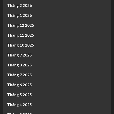
Tháng 2 2026
Tháng 1 2026
Tháng 12 2025
Tháng 11 2025
Tháng 10 2025
Tháng 9 2025
Tháng 8 2025
Tháng 7 2025
Tháng 6 2025
Tháng 5 2025
Tháng 4 2025