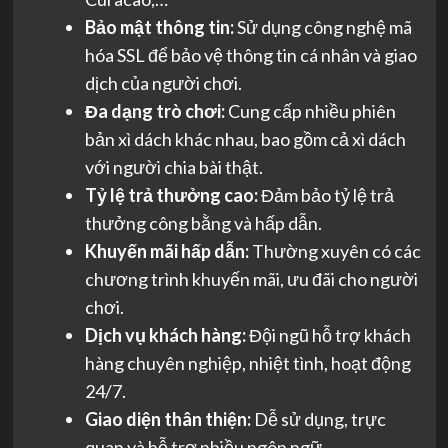
Bảo mật thông tin:
Sử dụng công nghệ mã
hóa SSL để bảo vệ thông tin cá nhân và giao
dịch của người chơi.
Đa dạng trò chơi:
Cung cấp nhiều phiên
bản xì dách khác nhau, bao gồm cả xì dách
với người chia bài thật.
Tỷ lệ trả thưởng cao:
Đảm bảo tỷ lệ trả
thưởng công bằng và hấp dẫn.
Khuyến mãi hấp dẫn:
Thường xuyên có các
chương trình khuyến mãi, ưu đãi cho người
chơi.
Dịch vụ khách hàng:
Đội ngũ hỗ trợ khách
hàng chuyên nghiệp, nhiệt tình, hoạt động
24/7.
Giao diện thân thiện:
Dễ sử dụng, trực
quan và hỗ trợ nhiều ngôn ngữ.