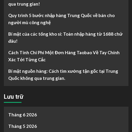
qua trung gian!
Quy trình 5 bước nhập hàng Trung Quốc về bán cho
người mù công nghệ
Bí mật của các tổng kho sỉ: Toàn nhập hàng từ 1688 chứ
đâu!
Cách Tính Chi Phí Một Đơn Hàng Taobao Về Tay Chính
Xác Tới Từng Cắc
Bí mật nguồn hàng: Cách tìm xưởng tận gốc tại Trung
Quốc không qua trung gian.
Lưu trữ
Tháng 6 2026
Tháng 5 2026