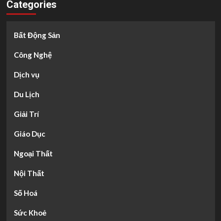
Categories
Bất Động Sản
Công Nghệ
Dịch vụ
Du Lịch
Giải Trí
Giáo Dục
Ngoại Thất
Nội Thất
Số Hoá
Sức Khoẻ