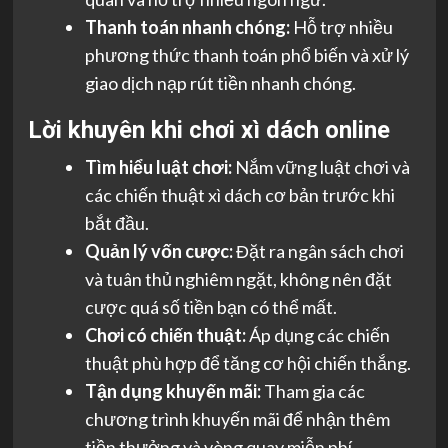
Thanh toán nhanh chóng:
Hỗ trợ nhiều
phương thức thanh toán phổ biến và xử lý
giao dịch nạp rút tiền nhanh chóng.
Lời khuyên khi chơi xì dách online
Tìm hiểu luật chơi:
Nắm vững luật chơi và
các chiến thuật xì dách cơ bản trước khi
bắt đầu.
Quản lý vốn cược:
Đặt ra ngân sách chơi
và tuân thủ nghiêm ngặt, không nên đặt
cược quá số tiền bạn có thể mất.
Chơi có chiến thuật:
Áp dụng các chiến
thuật phù hợp để tăng cơ hội chiến thắng.
Tận dụng khuyến mãi:
Tham gia các
chương trình khuyến mãi để nhận thêm
tiền thưởng và vòng quay miễn phí.