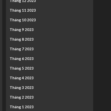
Tháng 12 2023
Tháng 11 2023
Tháng 10 2023
Tháng 9 2023
Tháng 8 2023
Tháng 7 2023
Tháng 6 2023
Tháng 5 2023
Tháng 4 2023
Tháng 3 2023
Tháng 2 2023
Tháng 1 2023