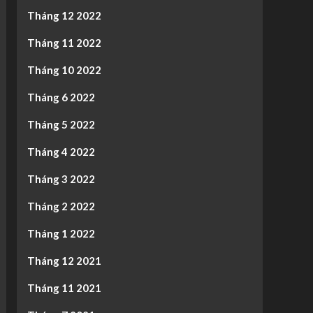
Tháng 12 2022
Tháng 11 2022
Tháng 10 2022
Tháng 6 2022
Tháng 5 2022
Tháng 4 2022
Tháng 3 2022
Tháng 2 2022
Tháng 1 2022
Tháng 12 2021
Tháng 11 2021