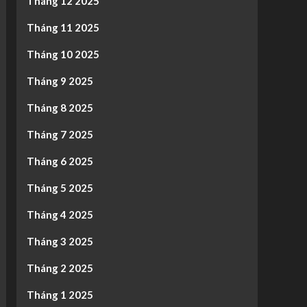
Tháng 12 2025
Tháng 11 2025
Tháng 10 2025
Tháng 9 2025
Tháng 8 2025
Tháng 7 2025
Tháng 6 2025
Tháng 5 2025
Tháng 4 2025
Tháng 3 2025
Tháng 2 2025
Tháng 1 2025