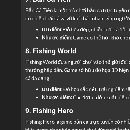
Bắn Cá Tiên là một trò chơi bắn cá trực tuyến
có nhiều loại cá và vũ khí khác nhau, giúp ngư
Ưu điểm:
Đồ họa đẹp, nhiều loại cá độc
Nhược điểm:
Game có thể hơi khó cho 
8.
Fishing World
Fishing World đưa người chơi vào thế giới đại 
thưởng hấp dẫn. Game sở hữu đồ họa 3D hiện đ
cá đa dạng.
Ưu điểm:
Đồ họa sắc nét, trải nghiệm s
Nhược điểm:
Các đợt cá lớn xuất hiện í
9.
Fishing Hero
Fishing Hero là game bắn cá trực tuyến có nhi
biệt, game cho phép người chơi dùng chiến thuật