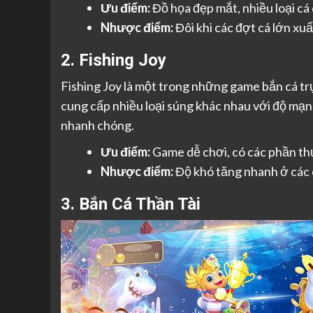
Ưu điểm:
Đồ họa đẹp mắt, nhiều loại cá
Nhược điểm:
Đôi khi các đợt cá lớn xuấ
2.
Fishing Joy
Fishing Joy là một trong những game bắn cá tr
cung cấp nhiều loại súng khác nhau với độ mạn
nhanh chóng.
Ưu điểm:
Game dễ chơi, có các phần th
Nhược điểm:
Độ khó tăng nhanh ở các 
3.
Bắn Cá Thần Tài