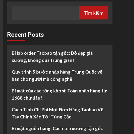
Tìm kiếm
Recent Posts
Bí kíp order Taobao tận gốc: Đồ đẹp giá
xưởng, không qua trung gian!
Quy trình 5 bước nhập hàng Trung Quốc về
bán cho người mù công nghệ
Bí mật của các tổng kho sỉ: Toàn nhập hàng từ
1688 chứ đâu!
Cách Tính Chi Phí Một Đơn Hàng Taobao Về
Tay Chính Xác Tới Từng Cắc
Bí mật nguồn hàng: Cách tìm xưởng tận gốc