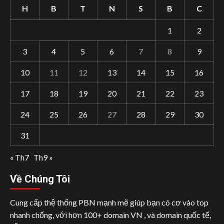
H
B
T
N
S
B
C
1
2
3
4
5
6
7
8
9
10
11
12
13
14
15
16
17
18
19
20
21
22
23
24
25
26
27
28
29
30
31
« Th7
Th9 »
Về Chúng Tôi
Cung cấp thệ thống PBN mạnh mẽ giúp bạn có cơ vào top
nhanh chống, với hơn 100+ domain VN , và domain quốc tế,