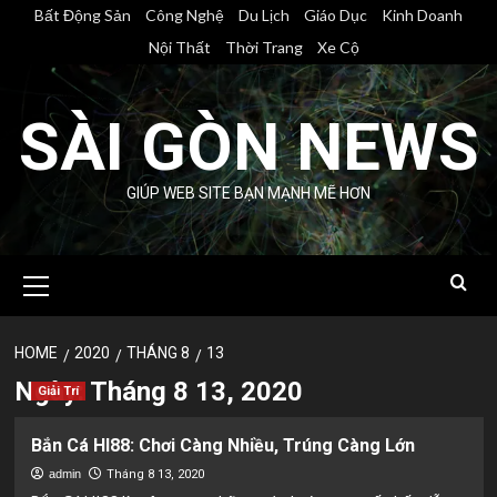
Skip
Bất Động Sản
Công Nghệ
Du Lịch
Giáo Dục
Kinh Doanh
to
Nội Thất
Thời Trang
Xe Cộ
content
SÀI GÒN NEWS
GIÚP WEB SITE BẠN MẠNH MẼ HƠN
Primary
Menu
HOME
2020
THÁNG 8
13
Ngày:
Tháng 8 13, 2020
Giải Trí
Bắn Cá HI88: Chơi Càng Nhiều, Trúng Càng Lớn
admin
Tháng 8 13, 2020