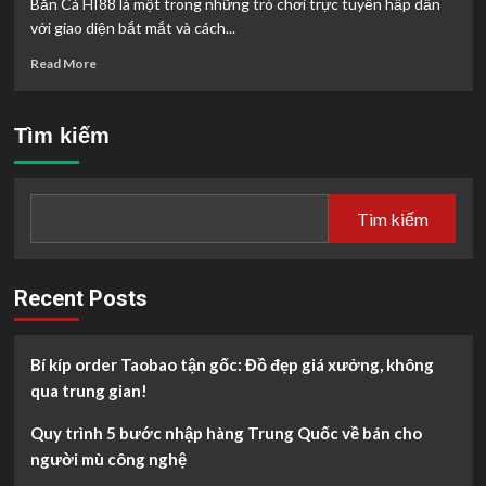
Bắn Cá HI88 là một trong những trò chơi trực tuyến hấp dẫn
với giao diện bắt mắt và cách...
Read
Read More
more
about
Bắn
Tìm kiếm
Cá
HI88:
Chơi
Càng
Tìm kiếm
Nhiều,
Trúng
Càng
Lớn
Recent Posts
Bí kíp order Taobao tận gốc: Đồ đẹp giá xưởng, không
qua trung gian!
Quy trình 5 bước nhập hàng Trung Quốc về bán cho
người mù công nghệ