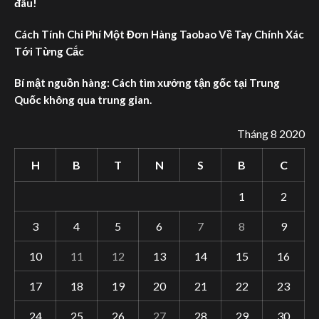
đâu!
Cách Tính Chi Phí Một Đơn Hàng Taobao Về Tay Chính Xác
Tới Từng Cắc
Bí mật nguồn hàng: Cách tìm xưởng tận gốc tại Trung
Quốc không qua trung gian.
Tháng 8 2020
H
B
T
N
S
B
C
1
2
3
4
5
6
7
8
9
10
11
12
13
14
15
16
17
18
19
20
21
22
23
24
25
26
27
28
29
30