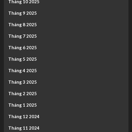
Tháng 10 2025
Tháng 9 2025
Tháng 8 2025
Tháng 7 2025
Tháng 6 2025
Tháng 5 2025
Tháng 4 2025
Tháng 3 2025
Tháng 2 2025
Tháng 1 2025
Tháng 12 2024
Tháng 11 2024