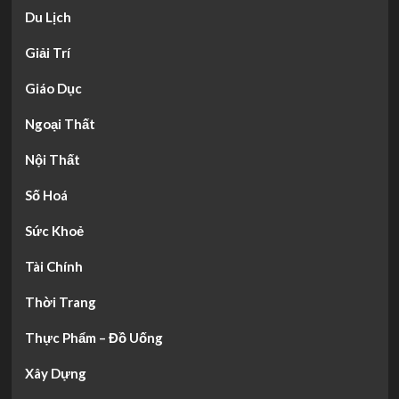
Du Lịch
Giải Trí
Giáo Dục
Ngoại Thất
Nội Thất
Số Hoá
Sức Khoẻ
Tài Chính
Thời Trang
Thực Phẩm – Đồ Uống
Xây Dựng