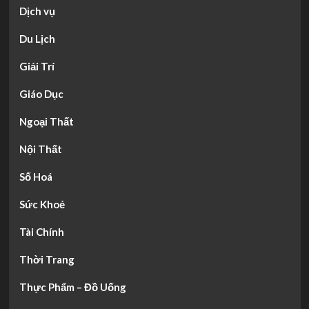
Dịch vụ
Du Lịch
Giải Trí
Giáo Dục
Ngoại Thất
Nội Thất
Số Hoá
Sức Khoẻ
Tài Chính
Thời Trang
Thực Phẩm – Đồ Uống