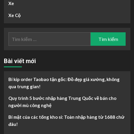
Xe
Xe Cộ
Tìm
kiếm
cho:
Bài viết mới
Bí kíp order Taobao tận gốc: Đồ đẹp giá xưởng, không
qua trung gian!
Quy trình 5 bước nhập hàng Trung Quốc về bán cho
người mù công nghệ
Bí mật của các tổng kho sỉ: Toàn nhập hàng từ 1688 chứ
đâu!