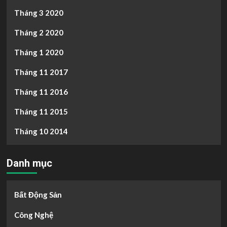
Tháng 3 2020
Tháng 2 2020
Tháng 1 2020
Tháng 11 2017
Tháng 11 2016
Tháng 11 2015
Tháng 10 2014
Danh mục
Bất Động Sản
Công Nghệ