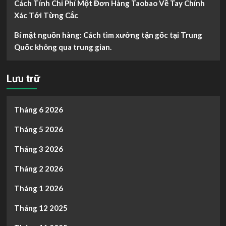
Cách Tính Chi Phí Một Đơn Hàng Taobao Về Tay Chính
Xác Tới Từng Cắc
Bí mật nguồn hàng: Cách tìm xưởng tận gốc tại Trung
Quốc không qua trung gian.
Lưu trữ
Tháng 6 2026
Tháng 5 2026
Tháng 3 2026
Tháng 2 2026
Tháng 1 2026
Tháng 12 2025