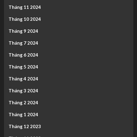
Tháng 11 2024
Tháng 10 2024
Tháng 9 2024
Tháng 7 2024
Tháng 6 2024
Tháng 5 2024
Tháng 4 2024
Tháng 3 2024
Tháng 2 2024
Tháng 1 2024
Tháng 12 2023