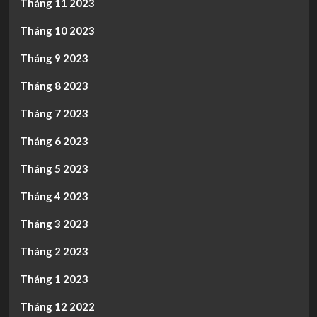
Tháng 11 2023
Tháng 10 2023
Tháng 9 2023
Tháng 8 2023
Tháng 7 2023
Tháng 6 2023
Tháng 5 2023
Tháng 4 2023
Tháng 3 2023
Tháng 2 2023
Tháng 1 2023
Tháng 12 2022